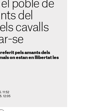
el poble de
ants del
els cavalls
lar-se
referit pels amants dels
imals on estan en llibertat les
. 11:52
25. 12:05