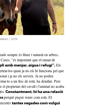
s Wakan / ACN
mals sempre és lliure i natural en arbres,
 Cases, "és important que el ramat de
Els
li amb menjar, aigua i refugi".
etirar-los quan ja no els hi funciona pel que
sionat i ja no els serveix. Ja no poden
tar-lo a un lloc de retir, ha detallat. Pere
e el propietari del cavall i l'animal no acaba
tès.
Constantment, hi ha una relació
perquè pugui veure com està. El
eos
ntcortès
tantes vegades com vulgui