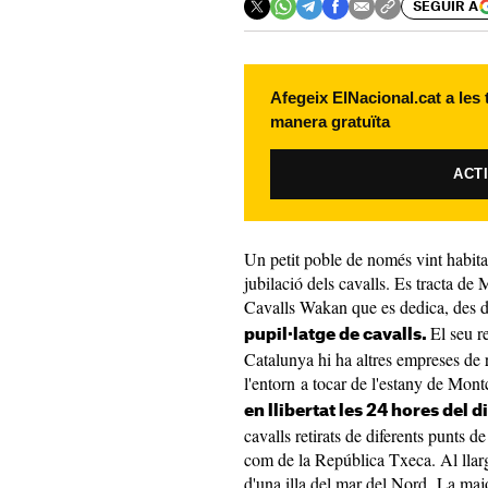
SEGUIR A
Afegeix ElNacional.cat a les
manera gratuïta
ACT
Un petit poble de només vint habitan
jubilació dels cavalls. Es tracta d
Cavalls Wakan que es dedica, des d
El seu r
pupil·latge de cavalls.
Catalunya hi ha altres empreses de re
l'entorn a tocar de l'estany de Mont
en llibertat les 24 hores del d
cavalls retirats de diferents punts d
com de la República Txeca. Al llarg d
d'una illa del mar del Nord. La majo