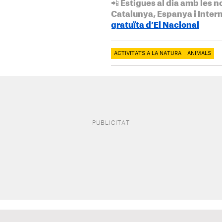
📲 Estigues al dia amb les n
Catalunya, Espanya i Inter
gratuïta d’El Nacional
ACTIVITATS A LA NATURA
ANIMALS