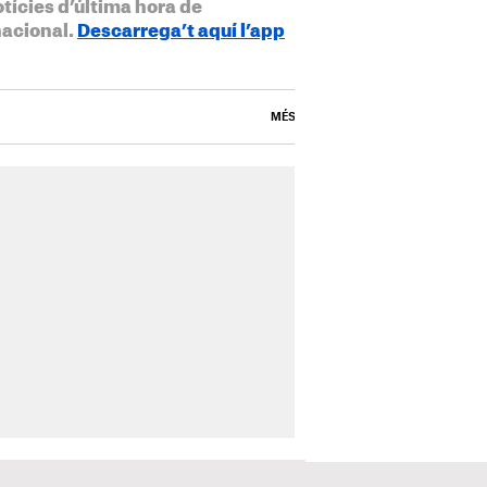
otícies d’última hora de
nacional.
Descarrega’t aquí l’app
MÉS