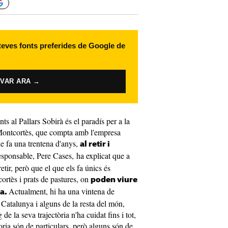
 teves fonts preferides de Google de
IVAR ARA →
ts al Pallars Sobirà és el paradís per a la
e Montcortès, que compta amb l'empresa
e fa una trentena d'anys,
al retir i
esponsable, Pere Cases, ha explicat que a
tir, però que el que els fa únics és
cortès i prats de pastures, on
poden viure
Actualment, hi ha una vintena de
ia.
e Catalunya i alguns de la resta del món,
e la seva trajectòria n'ha cuidat fins i tot,
ria són de particulars, però alguns són de