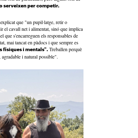
no serveixen per competir.
xplicat que "un pupil·latge, retir o
r el cavall net i alimentat, sinó que implica
el que s'encarreguen els responsables de
tat, mai tancat en pàdocs i que sempre es
Treballen perquè
s físiques i mentals".
, agradable i natural possible".