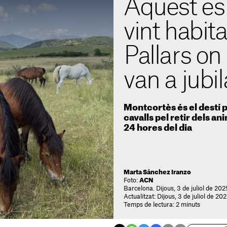
Aquest és 
vint habit
Pallars on 
van a jubi
Montcortès és el destí p
cavalls pel retir dels an
24 hores del dia
Marta Sánchez Iranzo
Foto:
ACN
Barcelona. Dijous, 3 de juliol de 2025
Actualitzat: Dijous, 3 de juliol de 20
Temps de lectura: 2 minuts