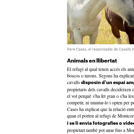
Pere Cases, el responsable de Cavall
Animals en llibertat
El refugi al qual tenen accés els ani
boscos o turons. Segons ha explicat
cavalls
disposin d'un espai amp
propietaris dels cavalls decideixen r
el vol perquè s'ha fet gran o s'ha le
competir, ni muntar-lo i opten per por
Cases ha explicat que la relació entr
quan el porten al refugi de Montcor
i se li envia fotografies o víd
propietari també pot anar fins a Mo