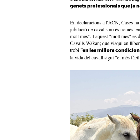
genets professionals que ja 
En declaracions a l'ACN, Cases ha e
jubilació de cavalls no és només teni
molt més". I aquest "molt més" és d
Cavalls Wakan; que visqui en lliber
trobi
"en les millors condicion
la vida del cavall sigui "el més fàcil