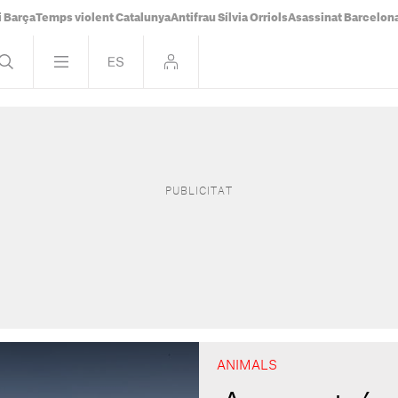
i Barça
Temps violent Catalunya
Antifrau Sílvia Orriols
Asassinat Barcelon
ANIMALS