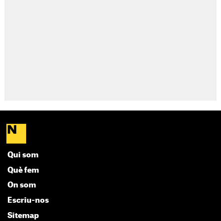
Qui som
Què fem
On som
Escriu-nos
Sitemap