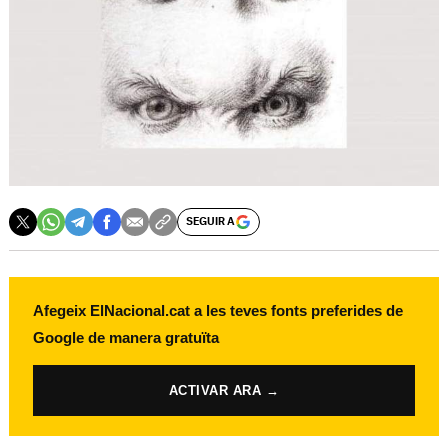
SEGUIR A
Afegeix ElNacional.cat a les teves fonts preferides de
Google de manera gratuïta
ACTIVAR ARA →