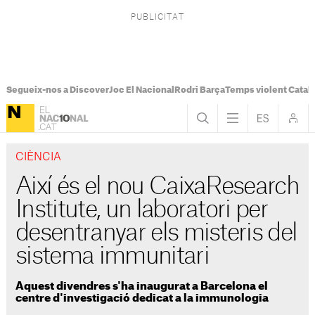
Segueix-nos a Discover
Joc El Nacional
Rodri Barça
Temps violent Catal
CIÈNCIA
Així és el nou CaixaResearch
Institute, un laboratori per
desentranyar els misteris del
sistema immunitari
Aquest divendres s'ha inaugurat a Barcelona el
centre d'investigació dedicat a la immunologia