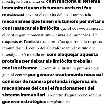
investigació en marxa és
com funciona el sistema
immunitari quan els tumors creixen i fan
envaint els teixits del cos i també
metàstasi
els
mecanismes que tenen els tumors per evitar o
que el cos —en concret,
contraatacar els limfòcits
el petit òrgan anomenat tim— envia a eliminar-los. Un
d'aquests és l'emissió d'una proteïna que frena la resposta
immunitària. L'equip del CaixaResearch Institute que
investiga això treballa en
com bloquejar aquesta
proteïna per deixar els limfòcits treballar
. L'exemple il·lustra la premissa que
contra el tumor
guia al centre:
per generar tractaments nous cal
conèixer de manera profunda i rigorosa els
mecanismes del cos i el funcionament del
, i a partir d'aquest coneixement
sistema immunitari
terapèutiques.
generar estratègies