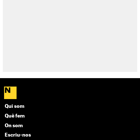
Qui som
Què fem
On som
Escriu-nos