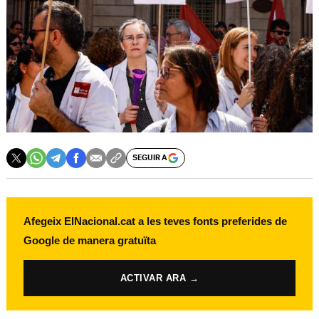
SEGUIR A
Afegeix ElNacional.cat a les teves fonts preferides de
Google de manera gratuïta
ACTIVAR ARA →