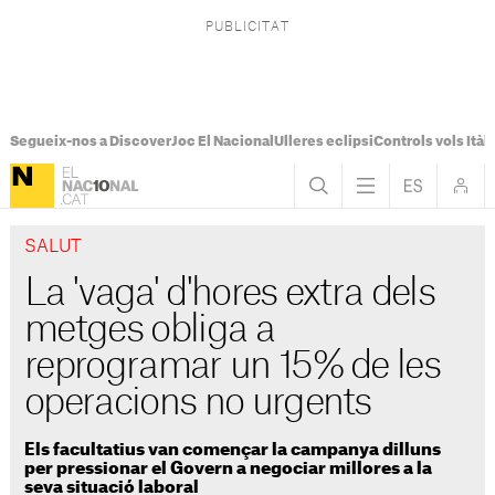
Segueix-nos a Discover
Joc El Nacional
Ulleres eclipsi
Controls vols Itàli
SALUT
La 'vaga' d'hores extra dels
metges obliga a
reprogramar un 15% de les
operacions no urgents
Els facultatius van començar la campanya dilluns
per pressionar el Govern a negociar millores a la
seva situació laboral