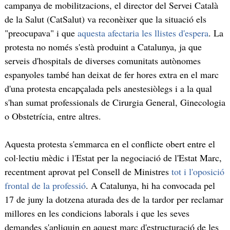
campanya de mobilitzacions, el director del Servei Català
de la Salut (CatSalut) va reconèixer que la situació els
"preocupava" i que
aquesta afectaria les llistes d'espera
. La
protesta no només s'està produint a Catalunya, ja que
serveis d'hospitals de diverses comunitats autònomes
espanyoles també han deixat de fer hores extra en el marc
d'una protesta encapçalada pels anestesiòlegs i a la qual
s'han sumat professionals de Cirurgia General, Ginecologia
o Obstetrícia, entre altres.
Aquesta protesta s'emmarca en el conflicte obert entre el
col·lectiu mèdic i l'Estat per la negociació de l'Estat Marc,
recentment aprovat pel Consell de Ministres
tot i l'oposició
frontal de la professió
. A Catalunya, hi ha convocada pel
17 de juny la dotzena aturada des de la tardor per reclamar
millores en les condicions laborals i que les seves
demandes s'apliquin en aquest marc d'estructuració de les