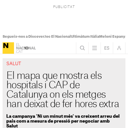
Segueix-nos a Discover
Joc El Nacional
Ultimàtum Itàlia
Meloni Espanya
SALUT
El mapa que mostra els
hospitals i CAP de
Catalunya on els metges
han deixat de fer hores extra
La campanya 'Ni un minut més' va creixent arreu del
país com a mesura de pressió per negociar amb
Salut