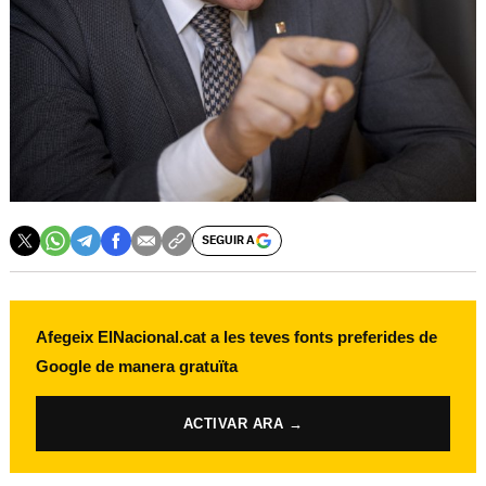
SEGUIR A
Afegeix ElNacional.cat a les teves fonts preferides de
Google de manera gratuïta
ACTIVAR ARA →