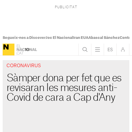
Segueix-nos a Discover
Joc El Nacional
Iran EUA
Abascal Sánchez
Control
CORONAVIRUS
Sàmper dona per fet que es
revisaran les mesures anti-
Covid de cara a Cap d'Any