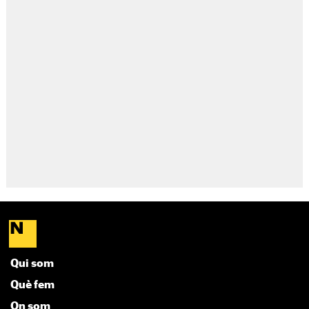
Qui som
Què fem
On som