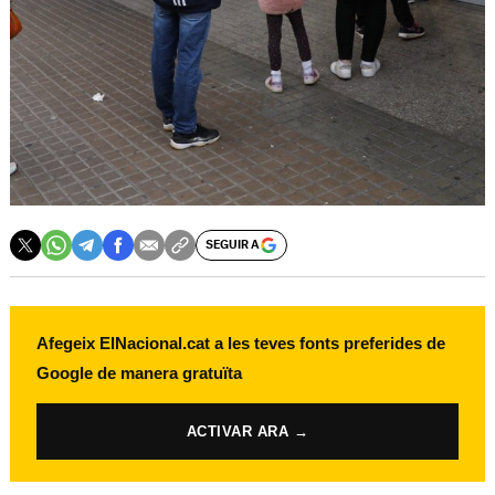
SEGUIR A
Afegeix ElNacional.cat a les teves fonts preferides de
Google de manera gratuïta
ACTIVAR ARA →