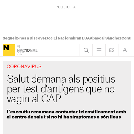
Segueix-nos a Discover
Joc El Nacional
Iran EUA
Abascal Sánchez
Control
CORONAVIRUS
Salut demana als positius
per test d'antígens que no
vagin al CAP
L'executiu recomana contactar telemàticament amb
el centre de salut si no hi ha símptomes o són lleus