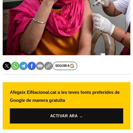
SEGUIR A
Afegeix ElNacional.cat a les teves fonts preferides de
Google de manera gratuïta
ACTIVAR ARA →