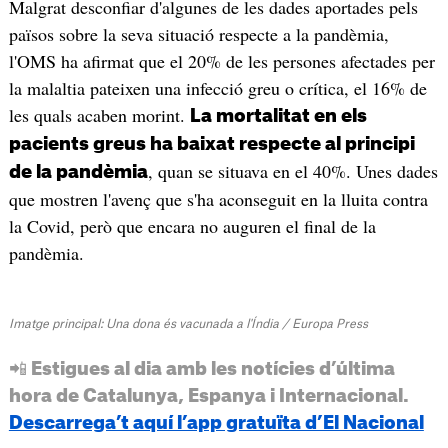
Malgrat desconfiar d'algunes de les dades aportades pels
països sobre la seva situació respecte a la pandèmia,
l'OMS ha afirmat que el 20% de les persones afectades per
la malaltia pateixen una infecció greu o crítica, el 16% de
les quals acaben morint.
La mortalitat en els
pacients greus ha baixat respecte al principi
, quan se situava en el 40%. Unes dades
de la pandèmia
que mostren l'avenç que s'ha aconseguit en la lluita contra
la Covid, però que encara no auguren el final de la
pandèmia.
Imatge principal: Una dona és vacunada a l'Índia / Europa Press
📲 Estigues al dia amb les notícies d’última
hora de Catalunya, Espanya i Internacional.
Descarrega’t aquí l’app gratuïta d’El Nacional