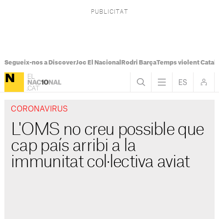
Segueix-nos a Discover
Joc El Nacional
Rodri Barça
Temps violent Catal
CORONAVIRUS
L'OMS no creu possible que
cap país arribi a la
immunitat col·lectiva aviat