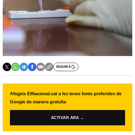
SEGUIR A
Afegeix ElNacional.cat a les teves fonts preferides de
Google de manera gratuïta
ACTIVAR ARA →