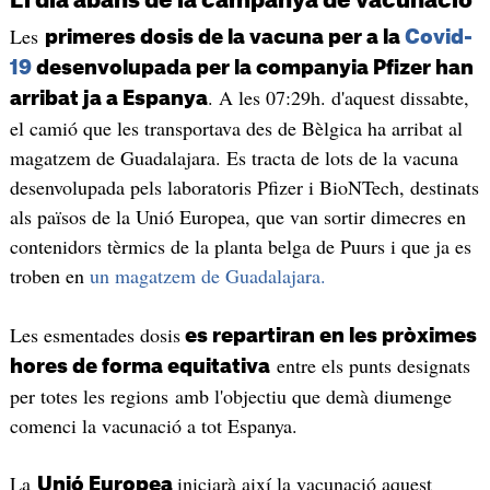
El dia abans de la campanya de vacunació
Les
primeres dosis de la vacuna per a la
Covid-
19
desenvolupada per la companyia Pfizer han
. A les 07:29h. d'aquest dissabte,
arribat ja a Espanya
el camió que les transportava des de Bèlgica ha arribat al
magatzem de Guadalajara. Es tracta de lots de la vacuna
desenvolupada pels laboratoris Pfizer i BioNTech, destinats
als països de la Unió Europea, que van sortir dimecres en
contenidors tèrmics de la planta belga de Puurs i que ja es
troben en
un magatzem de Guadalajara.
Les esmentades dosis
es repartiran en les pròximes
entre els punts designats
hores de forma equitativa
per totes les regions amb l'objectiu que demà diumenge
comenci la vacunació a tot Espanya.
La
iniciarà així la vacunació aquest
Unió Europea