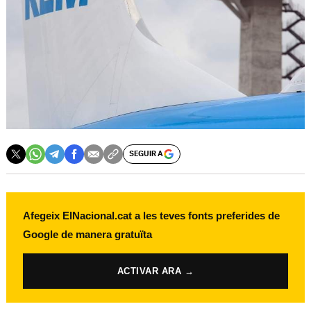
SEGUIR A
Afegeix ElNacional.cat a les teves fonts preferides de
Google de manera gratuïta
ACTIVAR ARA →