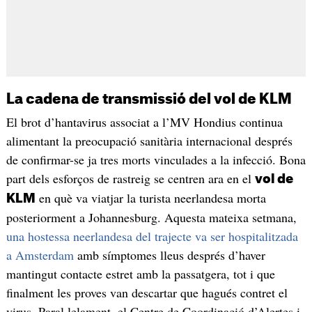
La cadena de transmissió del vol de KLM
El brot d’hantavirus associat a l’MV Hondius continua
alimentant la preocupació sanitària internacional després
de confirmar-se ja tres morts vinculades a la infecció. Bona
part dels esforços de rastreig se centren ara en el
vol de
en què va viatjar la turista neerlandesa morta
KLM
posteriorment a Johannesburg. Aquesta mateixa setmana,
una hostessa neerlandesa del trajecte va ser hospitalitzada
a Amsterdam
amb símptomes lleus després d’haver
mantingut contacte estret amb la passatgera, tot i que
finalment les proves van descartar que hagués contret el
virus. Paral·lelament, el Centre de Coordinació d’Alertes i