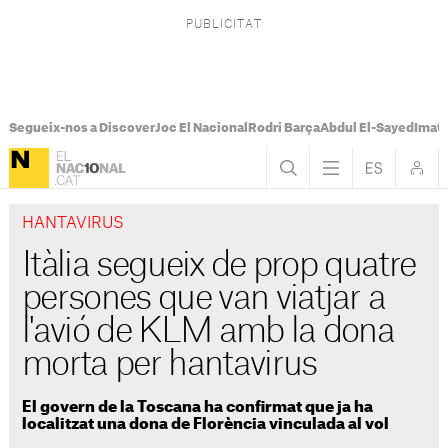
Segueix-nos a Discover
Joc El Nacional
Rodri Barça
Abdul El-Sayed
Imatg
HANTAVIRUS
Itàlia segueix de prop quatre
persones que van viatjar a
l'avió de KLM amb la dona
morta per hantavirus
El govern de la Toscana ha confirmat que ja ha
localitzat una dona de Florència vinculada al vol