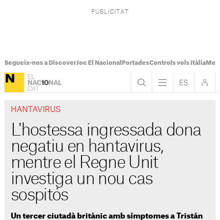
Segueix-nos a Discover
Joc El Nacional
Portades
Controls vols Itàlia
Mes
HANTAVIRUS
L'hostessa ingressada dona
negatiu en hantavirus,
mentre el Regne Unit
investiga un nou cas
sospitós
Un tercer ciutadà britànic amb símptomes a Tristán