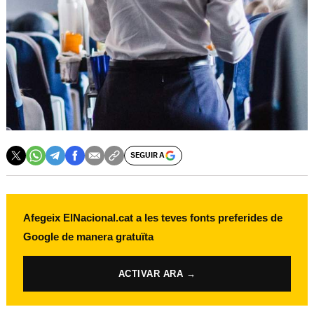
SEGUIR A
Afegeix ElNacional.cat a les teves fonts preferides de
Google de manera gratuïta
ACTIVAR ARA →