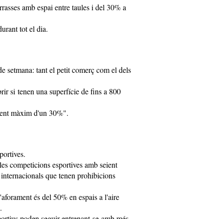
rrasses amb espai entre taules i del 30% a
rant tot el dia.
de setmana: tant el petit comerç com el dels
ir si tenen una superfície de fins a 800
ment màxim d'un 30%".
portives.
lles competicions esportives amb seient
 i internacionals que tenen prohibicions
'aforament és del 50% en espais a l'aire
.
esportius poden seguir entrenant-se amb més