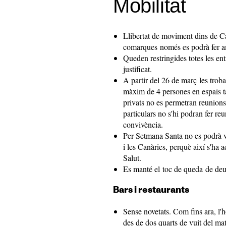
Mobilitat
Llibertat de moviment dins de Ca
comarques només es podrà fer a
Queden restringides totes les en
justificat.
A partir del 26 de març les trobad
màxim de 4 persones en espais ta
privats no es permetran reunions
particulars no s'hi podran fer re
convivència.
Per Setmana Santa no es podrà vi
i les Canàries, perquè així s'ha a
Salut.
Es manté el toc de queda de deu d
Bars i restaurants
Sense novetats. Com fins ara, l'
des de dos quarts de vuit del matí