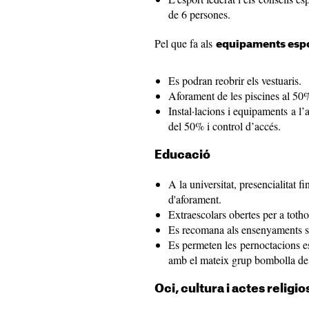
de 6 persones.
Pel que fa als
equipaments espo
Es podran reobrir els vestuaris.
Aforament de les piscines al 50
Instal·lacions i equipaments a l’
del 50% i control d’accés.
Educació
A la universitat, presencialitat 
d'aforament.
Extraescolars obertes per a toth
Es recomana als ensenyaments sec
Es permeten les pernoctacions es
amb el mateix grup bombolla de 
Oci, cultura i actes religio