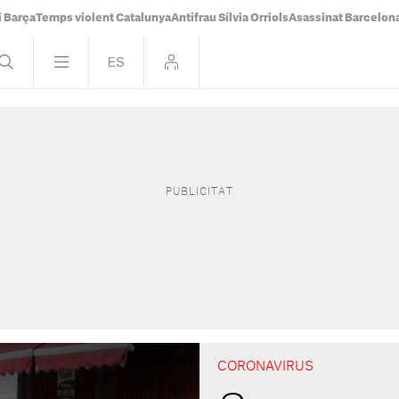
i Barça
Temps violent Catalunya
Antifrau Sílvia Orriols
Asassinat Barcelon
CORONAVIRUS