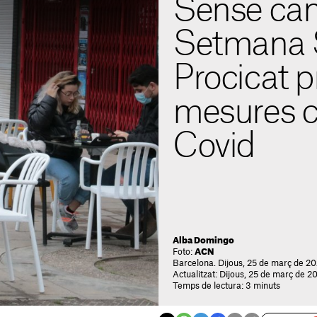
Sense can
Setmana S
Procicat p
mesures c
Covid
Alba Domingo
Foto:
ACN
Barcelona. Dijous, 25 de març de 20
Actualitzat: Dijous, 25 de març de 2
Temps de lectura: 3 minuts