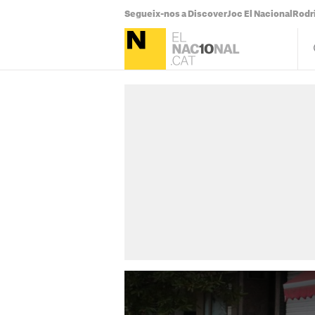
Segueix-nos a Discover
Joc El Nacional
Rodr