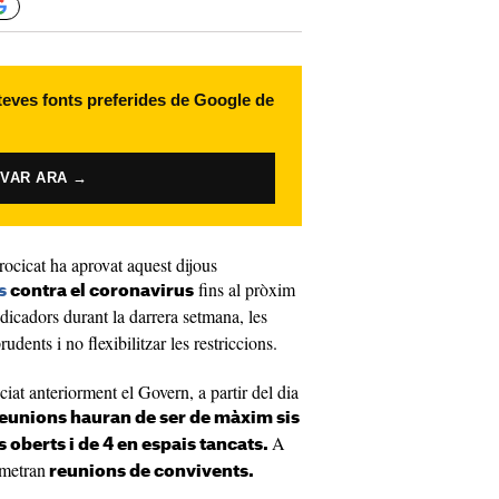
 teves fonts preferides de Google de
IVAR ARA →
rocicat ha aprovat aquest dijous
fins al pròxim
s
contra el coronavirus
dicadors durant la darrera setmana, les
rudents i no flexibilitzar les restriccions.
at anteriorment el Govern, a partir del dia
reunions hauran de ser de màxim sis
A
 oberts i de 4 en espais tancats.
rmetran
reunions de convivents.