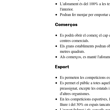
L'aforament és del 100% a les te
l'interior.
Podran fer menjar per emportar du
Comerços
Es podrà obrir el comerç el cap 
centres comercials.
Els grans establiments podran obr
metres quadrats.
Als comerços, es manté l'afora
Esport
Es permeten les competicions es
Es permet el públic a totes aque
preassignat, excepte les estatals
d'altres organismes.
En les competicions esportives, l
lliure i del 30% en espais tancats
L'esport federat i els consells 