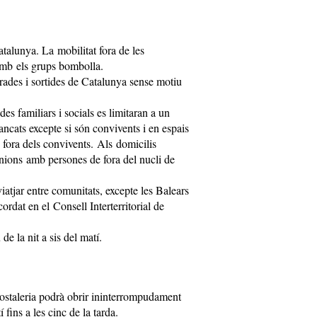
talunya. La mobilitat fora de les
mb els grups bombolla.
trades i sortides de Catalunya sense motiu
es familiars i socials es limitaran a un
ncats excepte si són convivents i en espais
 fora dels convivents. Als domicilis
unions amb persones de fora del nucli de
atjar entre comunitats, excepte les Balears
cordat en el Consell Interterritorial de
e la nit a sis del matí.
hostaleria podrà obrir ininterrompudament
 fins a les cinc de la tarda.