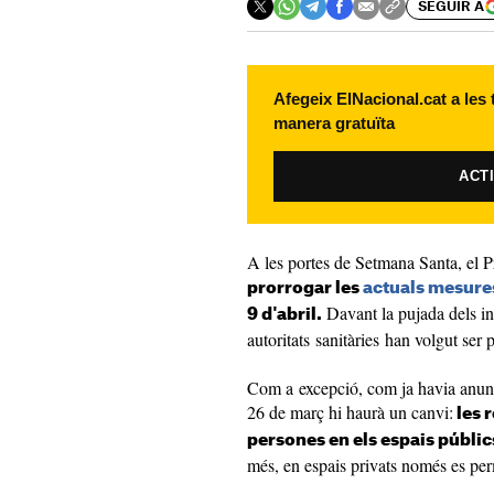
SEGUIR A
Afegeix ElNacional.cat a les
manera gratuïta
ACT
A les portes de Setmana Santa, el P
prorrogar les
actuals mesure
Davant la pujada dels in
9 d'abril.
autoritats sanitàries han volgut ser p
Com a excepció, com ja havia anunci
26 de març hi haurà un canvi:
les 
persones en els espais públics
més, en espais privats només es pe