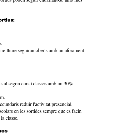
rtius:
%.
aire lliure seguiran oberts amb un aforament
fins al segon curs i classes amb un 30%
om.
undaris reduir l'activitat presencial.
colars en les sortides sempre que es facin
la classe.
sos