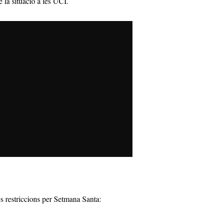
 la situació a les UCI.
s restriccions per Setmana Santa: