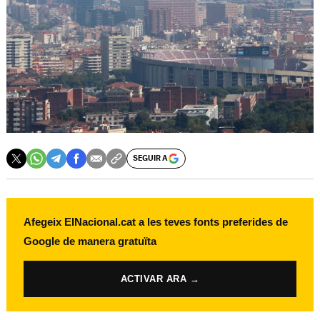
SEGUIR A
Afegeix ElNacional.cat a les teves fonts preferides de
Google de manera gratuïta
ACTIVAR ARA →