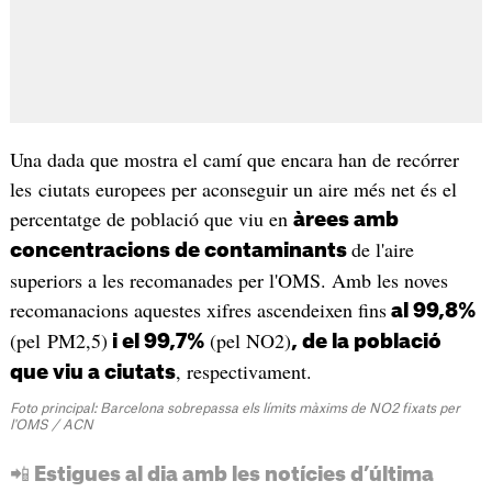
Una dada que mostra el camí que encara han de recórrer
les ciutats europees per aconseguir un aire més net és el
percentatge de població que viu en
àrees amb
de l'aire
concentracions de contaminants
superiors a les recomanades per l'OMS. Amb les noves
recomanacions aquestes xifres ascendeixen fins
al 99,8%
(pel PM2,5)
(pel NO2)
i el 99,7%
, de la població
, respectivament.
que viu a ciutats
Foto principal: Barcelona sobrepassa els límits màxims de NO2 fixats per
l'OMS / ACN
📲 Estigues al dia amb les notícies d’última