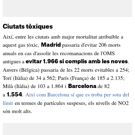
Ciutats tòxiques
Així, entre les ciutats amb major mortalitat atribuïble a
aquest gas tòxic,
passaria d'evitar 206 morts
Madrid
anuals en cas d'assolir les recomanacions de l'OMS
antigues
a
.
evitar 1.966 si complís amb les noves
Anvers (Bèlgica) passaria de les 22 morts evitables a 254;
Torí (Itàlia) de 34 a 562; París (França) de 185 a 2.135;
Milà (Itàlia) de 103 a 1.864 i
de 82
Barcelona
a
.
Així com Barcelona sí que es troba per sota del
1.554
límit
en termes de partícules suspeses, els nivells de NO2
són molt alts.