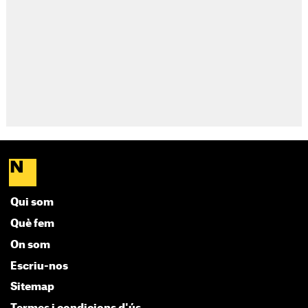
Qui som
Què fem
On som
Escriu-nos
Sitemap