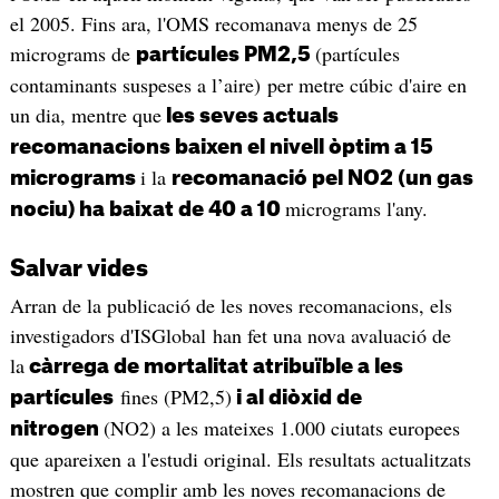
el 2005. Fins ara, l'OMS recomanava menys de 25
micrograms de
(partícules
partícules PM2,5
contaminants suspeses a l’aire) per metre cúbic d'aire en
un dia, mentre que
les seves actuals
recomanacions baixen el nivell òptim a 15
i la
micrograms
recomanació pel NO2 (un gas
micrograms l'any.
nociu) ha baixat de 40 a 10
Salvar vides
Arran de la publicació de les noves recomanacions, els
investigadors d'ISGlobal han fet una nova avaluació de
la
càrrega de mortalitat atribuïble a les
fines (PM2,5)
partícules
i al diòxid de
(NO2) a les mateixes 1.000 ciutats europees
nitrogen
que apareixen a l'estudi original. Els resultats actualitzats
mostren que complir amb les noves recomanacions de