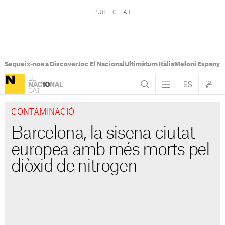
Segueix-nos a Discover
Joc El Nacional
Ultimàtum Itàlia
Meloni Espanya
CONTAMINACIÓ
Barcelona, la sisena ciutat
europea amb més morts pel
diòxid de nitrogen