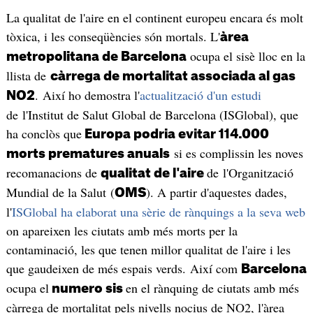
La qualitat de l'aire en el continent europeu encara és molt
tòxica, i les conseqüències són mortals. L'
àrea
ocupa el sisè lloc en la
metropolitana de Barcelona
llista de
càrrega de mortalitat associada al gas
. Així ho demostra l'
actualització d'un estudi
NO2
de l'Institut de Salut Global de Barcelona (ISGlobal), que
ha conclòs que
Europa podria evitar 114.000
si es complissin les noves
morts prematures anuals
recomanacions de
de l'Organització
qualitat de l'aire
Mundial de la Salut (
). A partir d'aquestes dades,
OMS
l'
ISGlobal ha elaborat una sèrie de rànquings a la seva web
on apareixen les ciutats amb més morts per la
contaminació, les que tenen millor qualitat de l'aire i les
que gaudeixen de més espais verds. Així com
Barcelona
ocupa el
en el rànquing de ciutats amb més
numero sis
càrrega de mortalitat pels nivells nocius de NO2, l'àrea