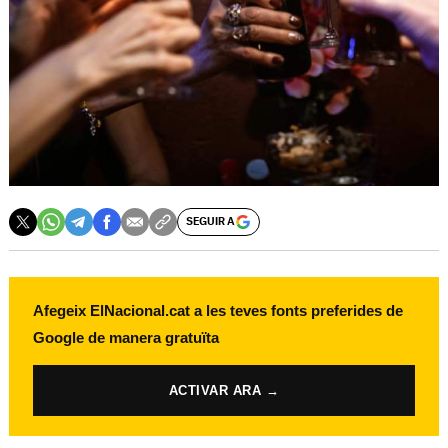
SEGUIR A
Afegeix ElNacional.cat a les teves fonts preferides de
Google de manera gratuïta
ACTIVAR ARA →