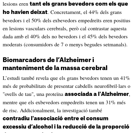
lesions eren
tant els grans bevedors com els que
. Concretament, el 44% dels grans
ho havien deixat
bevedors i el 50% dels exbevedors empedreïts eren positius
en lesions vasculars cerebrals, però cal contrastar aquesta
dada amb el 40% dels no bevedors i el 45% dels bevedors
moderats (consumidors de 7 o menys begudes setmanals).
Biomarcadors de l’Alzheimer i
manteniment de la massa cerebral
L’estudi també revela que els grans bevedors tenen un 41%
més de probabilitats de presentar cabdells neurofibril·lars o
"ovells de tau", una proteïna
,
associada a l'Alzheimer
mentre que els exbevedors empedreïts tenen un 31% més
de risc. Addicionalment, la investigació també
contradiu l'associació entre el consum
excessiu d’alcohol i la reducció de la proporció