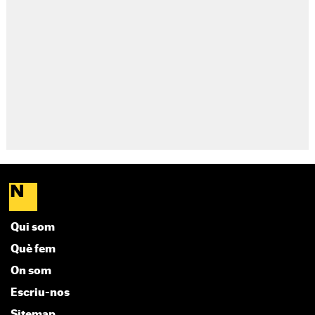
Qui som
Què fem
On som
Escriu-nos
Sitemap