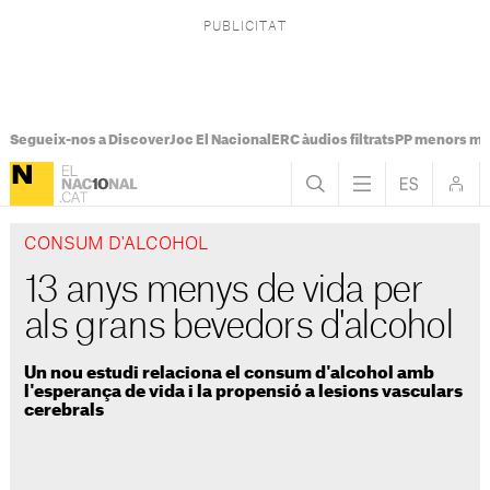
Segueix-nos a Discover
Joc El Nacional
ERC àudios filtrats
PP menors mi
CONSUM D'ALCOHOL
13 anys menys de vida per
als grans bevedors d'alcohol
Un nou estudi relaciona el consum d'alcohol amb
l'esperança de vida i la propensió a lesions vasculars
cerebrals