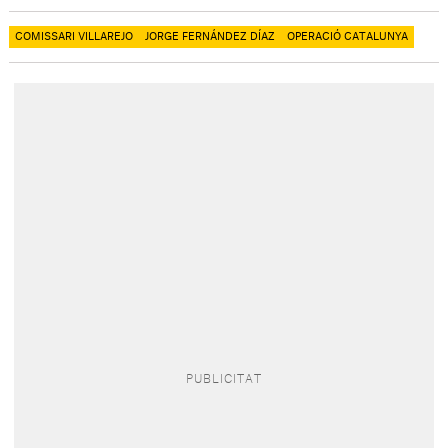
COMISSARI VILLAREJO
JORGE FERNÁNDEZ DÍAZ
OPERACIÓ CATALUNYA