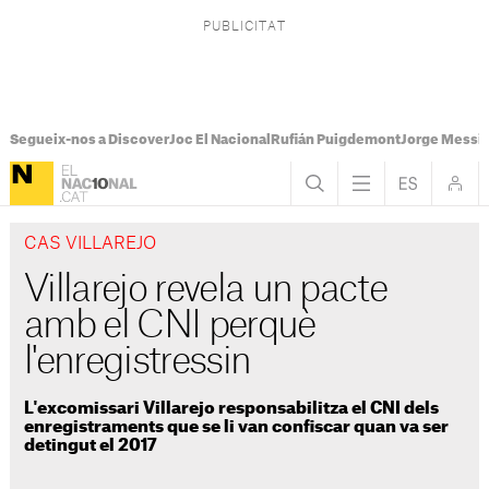
Segueix-nos a Discover
Joc El Nacional
Rufián Puigdemont
Jorge Messi
CAS VILLAREJO
Villarejo revela un pacte
amb el CNI perquè
l'enregistressin
L'excomissari Villarejo responsabilitza el CNI dels
enregistraments que se li van confiscar quan va ser
detingut el 2017