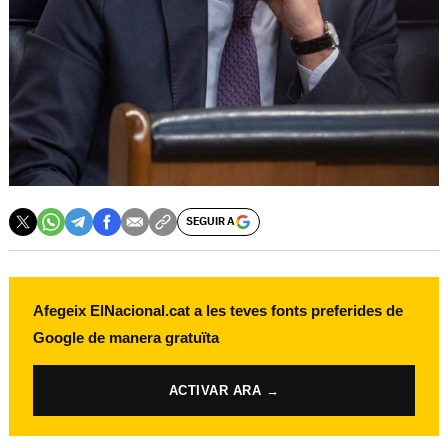
SEGUIR A
Afegeix ElNacional.cat a les teves fonts preferides de
Google de manera gratuïta
ACTIVAR ARA →