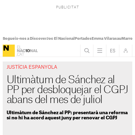
Segueix-nos a Discover
Joc El Nacional
Portades
Emma Vilarasau
Marroc
JUSTÍCIA ESPANYOLA
Ultimàtum de Sánchez al
PP per desbloquejar el CGPJ
abans del mes de juliol
Ultimàtum de Sánchez al PP: presentarà una reforma
si no hi ha acord aquest juny per renovar el CGPJ