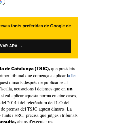
 teves fonts preferides de Google de
IVAR ARA →
que presideix
cia de Catalunya (TSJC),
primer tribunal que comença a aplicar l
a llei
quest dimarts després de publicar-se al
Fiscalia, acusacions i defenses que en
un
si cal aplicar aquesta norma en cinc casos,
 del 2014 i del referèndum de l'1-O del
t de premsa del TSJC aquest dimarts. La
nts i ERC, precisa que jutges i tribunals
abans d'executar res.
onsulta,