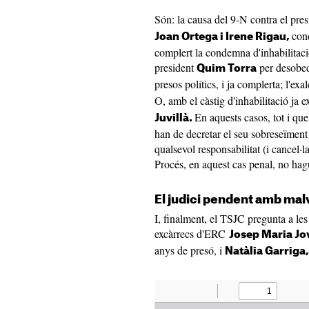
Són: la causa del 9-N contra el pre
con
Joan Ortega i Irene Rigau,
complert la condemna d'inhabilitac
president
per desobedi
Quim Torra
presos polítics, i ja complerta; l'e
O, amb el càstig d'inhabilitació ja e
En aquests casos, tot i qu
Juvillà.
han de decretar el seu sobreseïment
qualsevol responsabilitat (i cancel·la
Procés, en aquest cas penal, no hagu
El judici pendent amb mal
I, finalment, el TSJC pregunta a les 
excàrrecs d'ERC
Josep Maria Jo
anys de presó, i
Natàlia Garriga,