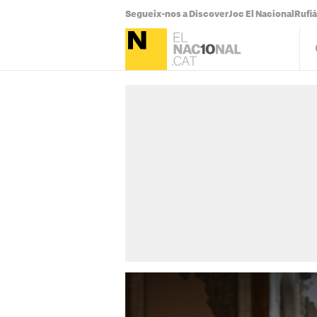
Segueix-nos a Discover
Joc El Nacional
Rufi