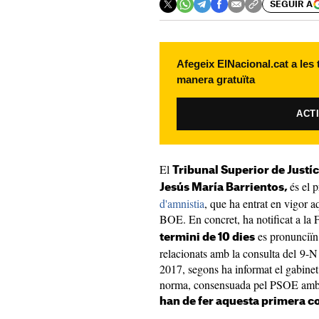
SEGUIR A
Afegeix ElNacional.cat a les
manera gratuïta
ACT
El
Tribunal Superior de Justí
és el 
Jesús María Barrientos,
d'amnistia
, que ha entrat en vigor a
BOE. En concret, ha notificat a la 
es pronunciïn 
termini de 10 dies
relacionats amb la consulta del 9-N
2017, segons ha informat el gabine
norma, consensuada pel PSOE amb Ju
han de fer aquesta primera c