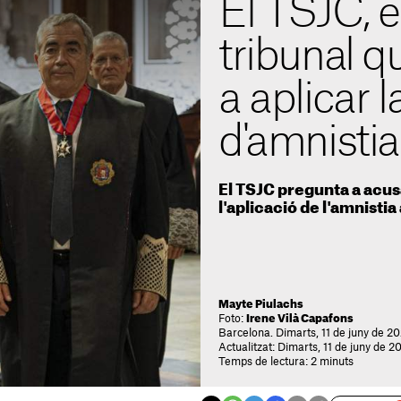
El TSJC, e
tribunal 
a aplicar la
d'amnistia
El TSJC pregunta a acus
l'aplicació de l'amnistia 
Mayte Piulachs
Foto:
Irene Vilà Capafons
Barcelona. Dimarts, 11 de juny de 20
Actualitzat: Dimarts, 11 de juny de 2
Temps de lectura: 2 minuts