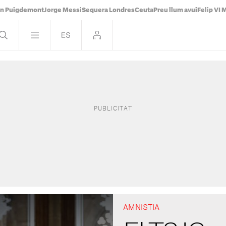
án Puigdemont
Jorge Messi
Sequera Londres
Ceuta
Preu llum avui
Felip VI 
AMNISTIA