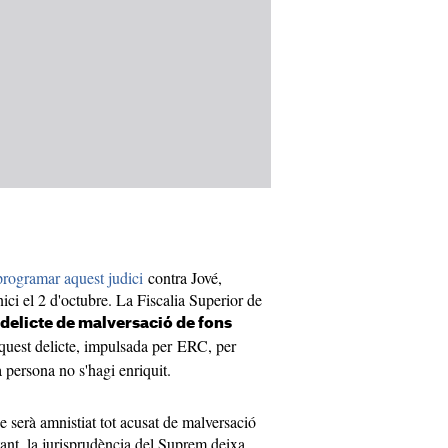
rogramar aquest judici
contra Jové,
nici el 2 d'octubre. La Fiscalia Superior de
delicte de malversació de fons
aquest delicte, impulsada per ERC, per
a persona no s'hagi enriquit.
ue serà amnistiat tot acusat de malversació
tant, la jurisprudència del Suprem deixa