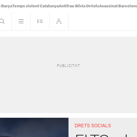
i Barça
Temps violent Catalunya
Antifrau Sílvia Orriols
Asassinat Barcelon
DRETS SOCIALS