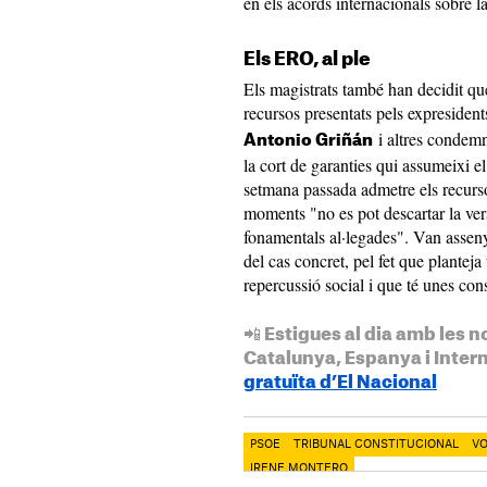
en els acords internacionals sobre la
Els ERO, al ple
Els magistrats també han decidit que
recursos presentats pels expresiden
i altres condemn
Antonio Griñán
la cort de garanties qui assumeixi e
setmana passada admetre els recurs
moments "no es pot descartar la ver
fonamentals al·legades". Van assen
del cas concret, pel fet que planteja
repercussió social i que té unes con
📲 Estigues al dia amb les n
Catalunya, Espanya i Inter
gratuïta d’El Nacional
PSOE
TRIBUNAL CONSTITUCIONAL
V
IRENE MONTERO