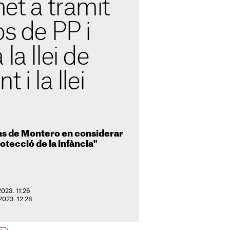
et a tràmit
os de PP i
la llei de
 i la llei
rans de Montero en considerar
rotecció de la infància"
2023. 11:26
 2023. 12:28