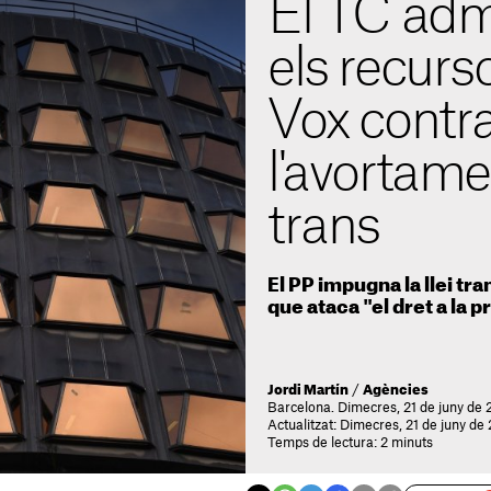
El TC adm
els recurs
Vox contra 
l'avortament
trans
El PP impugna la llei t
que ataca "el dret a la p
Jordi Martín
/
Agències
Barcelona. Dimecres, 21 de juny de 
Actualitzat: Dimecres, 21 de juny de
Temps de lectura: 2 minuts