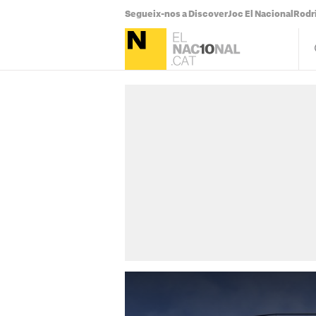
Segueix-nos a Discover
Joc El Nacional
Rodr