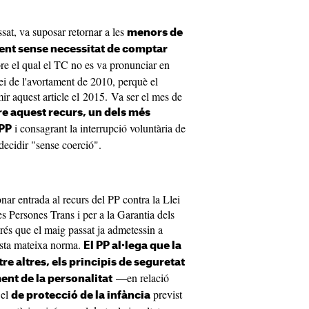
assat, va suposar retornar a les
menors de
ament sense necessitat de comptar
bre el qual el TC no es va pronunciar en
lei de l'avortament de 2010, perquè el
r aquest article el 2015. Va ser el mes de
re aquest recurs, un dels més
i consagrant la interrupció voluntària de
 PP
decidir "sense coerció".
ar entrada al recurs del PP contra la Llei
les Persones Trans i per a la Garantia dels
és que el maig passat ja admetessin a
esta mateixa norma.
El PP al·lega que la
ntre altres, els principis de seguretat
—en relació
ent de la personalitat
 el
previst
de protecció de la infància