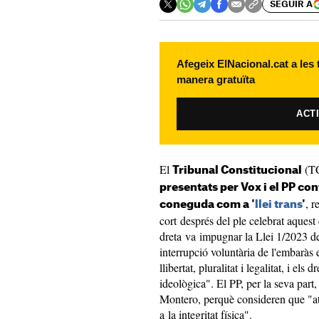
SEGUIR A
Afegeix ElNacional.cat a les
manera gratuïta
ACT
El
(T
Tribunal Constitucional
presentats per Vox i el PP con
, r
coneguda com a '
llei trans
'
cort després del ple celebrat aquest 
dreta va impugnar la Llei 1/2023 de 
interrupció voluntària de l'embaràs 
llibertat, pluralitat i legalitat, i els d
ideològica". El PP, per la seva part,
Montero, perquè consideren que "atac
a la integritat física".