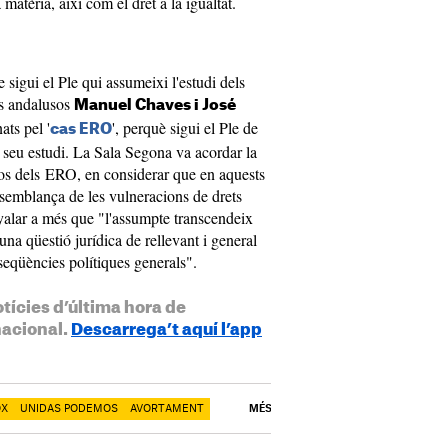
 matèria, així com el dret a la igualtat.
 sigui el Ple qui assumeixi l'estudi dels
ts andalusos
Manuel Chaves i José
ats pel '
', perquè sigui el Ple de
cas ERO
l seu estudi. La Sala Segona va acordar la
os dels ERO, en considerar que en aquests
semblança de les vulneracions de drets
yalar a més que "l'assumpte transcendeix
 una qüestió jurídica de rellevant i general
seqüències polítiques generals".
otícies d’última hora de
nacional.
Descarrega’t aquí l’app
OX
UNIDAS PODEMOS
AVORTAMENT
MÉS