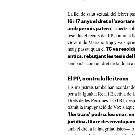
La llei de salut sexual, del febrer p
16 i 17 anys el dret a l'avort
, aspecte so
amb permís patern
resoldre el recurs del PP contra la l
Govern de Mariano Rajoy va suprimi
maig passat quan el
TC va resold
antics, rebutjant les tesis del
l'embaràs com un dret de la dona a 
El PP, contra la llei trans
Els magistrats també han acordat don
per a la Igualtat Real i Efectiva de 
Drets de les Persones LGTBI, despr
tràmit la impugnació de Vox a aqu
'llei trans' podria lesionar, e
jurídica, lliure desenvolupam
amb el dret a la integritat física— o