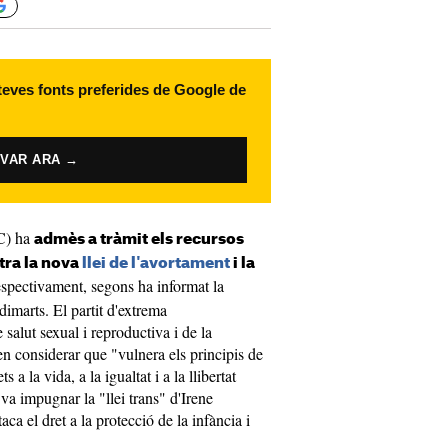
 teves fonts preferides de Google de
IVAR ARA →
C) ha
admès a tràmit els recursos
tra la nova
llei de l'avortament
i la
espectivament, segons ha informat la
dimarts. El partit d'extrema
salut sexual i reproductiva i de la
en considerar que "vulnera els principis de
rets a la vida, a la igualtat i a la llibertat
 va impugnar la "llei trans" d'Irene
a el dret a la protecció de la infància i