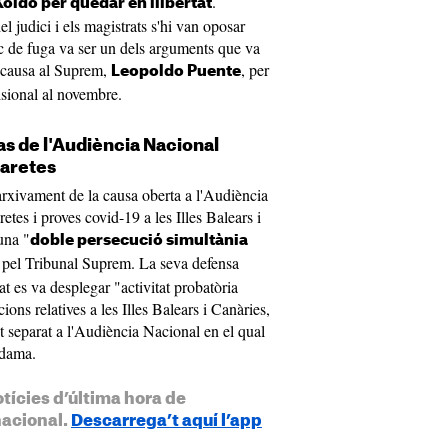
.
Koldo per quedar en llibertat
el judici i els magistrats s'hi van oposar
sc de fuga va ser un dels arguments que va
la causa al Suprem,
, per
Leopoldo Puente
isional al novembre.
as de l'Audiència Nacional
aretes
rxivament de la causa oberta a l'Audiència
tes i proves covid-19 a les Illes Balears i
una "
doble persecució simultània
at pel Tribunal Suprem. La seva defensa
at es va desplegar "activitat probatòria
ons relatives a les Illes Balears i Canàries,
 separat a l'Audiència Nacional en el qual
ldama.
otícies d’última hora de
nacional.
Descarrega’t aquí l’app