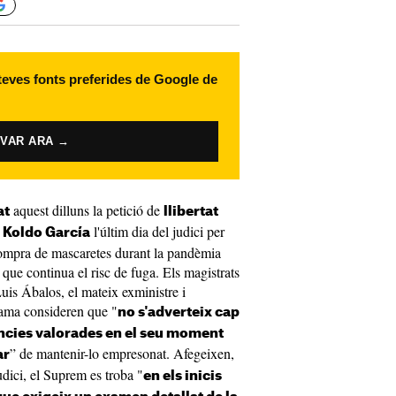
 teves fonts preferides de Google de
IVAR ARA →
aquest dilluns la petició de
at
llibertat
e
l'últim dia del judici per
Koldo García
 compra de mascaretes durant la pandèmia
 que continua el risc de fuga. Els magistrats
Luis Ábalos, el mateix exministre i
dama consideren que "
no s'adverteix cap
ncies valorades en el seu moment
” de mantenir-lo empresonat. Afegeixen,
ar
dici, el Suprem es troba "
en els inicis