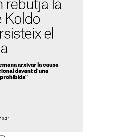
rebutja la
de Koldo
sisteix el
ga
emana arxivar la causa
cional davant d'una
 prohibida"
 16:34