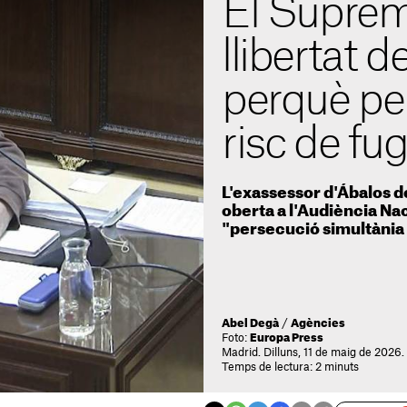
El Suprem 
llibertat 
perquè per
risc de fu
L'exassessor d'Ábalos d
oberta a l'Audiència Na
"persecució simultània
Abel Degà
/
Agències
Foto:
Europa Press
Madrid. Dilluns, 11 de maig de 2026.
Temps de lectura: 2 minuts