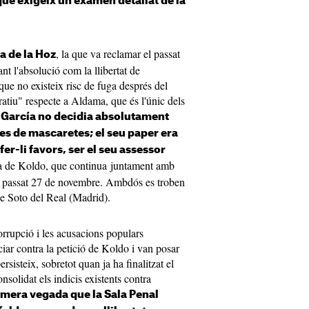
ue exigeix un examen detallat de la
, la que va reclamar el passat
ia de la Hoz
ant l'absolució com la llibertat de
que no existeix risc de fuga després del
atiu" respecte a Aldama, que és l'únic dels
 García no decidia absolutament
es de mascaretes; el seu paper era
fer-li favors, ser el seu assessor
sa de Koldo, que continua juntament amb
l passat 27 de novembre. Ambdós es troben
de Soto del Real (Madrid).
orrupció i les acusacions populars
ar contra la petició de Koldo i van posar
ersisteix, sobretot quan ja ha finalitzat el
onsolidat els indicis existents contra
rimera vegada que la Sala Penal