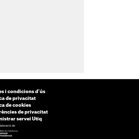
s i condicions d'ús
ca de privacitat
ica de cookies
rències de privacitat
istrar servei Utiq
laboració de: