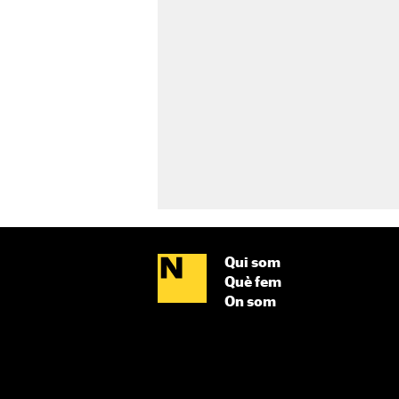
Qui som
Què fem
On som