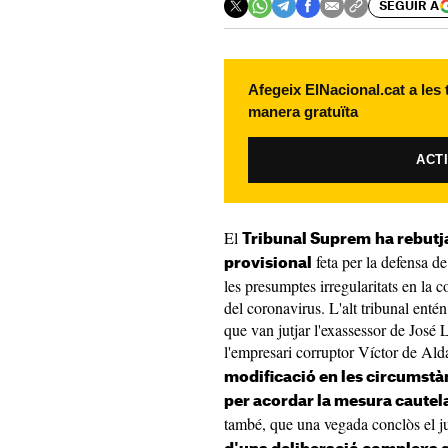
SEGUIR A
Afegeix ElNacional.cat a les
manera gratuïta
ACT
El
Tribunal Suprem
ha rebutj
feta per la defensa d
provisional
les presumptes irregularitats en la
del coronavirus. L'alt tribunal entén
que van jutjar l'exassessor de José 
l'empresari corruptor Víctor de Al
modificació en les circumstà
per acordar la mesura cautel
també, que una vegada conclòs el ju