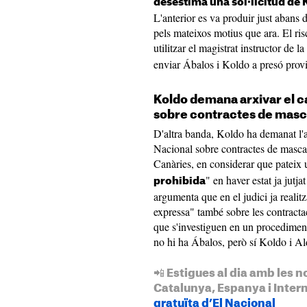
desestima una sol·licitud de 
L'anterior es va produir just abans d
pels mateixos motius que ara. El ri
utilitzar el magistrat instructor de 
enviar Ábalos i Koldo a presó prov
Koldo demana arxivar el c
sobre contractes de masc
D'altra banda, Koldo ha demanat l'a
Nacional sobre contractes de mascare
Canàries, en considerar que pateix 
" en haver estat ja jutj
prohibida
argumenta que en el judici ja realitz
expressa" també sobre les contractaci
que s'investiguen en un procediment
no hi ha Ábalos, però sí Koldo i A
📲 Estigues al dia amb les n
Catalunya, Espanya i Inter
gratuïta d’El Nacional