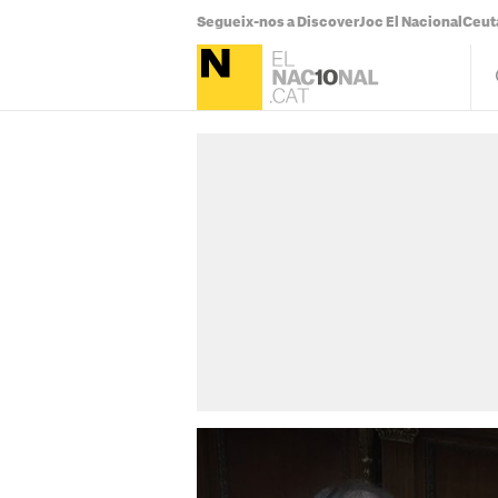
Segueix-nos a Discover
Joc El Nacional
Ceut