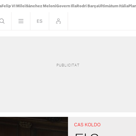
a
Felip VI Milei
Sánchez Meloni
Govern Illa
Rodri Barça
Ultimàtum Itàlia
Pla
CAS KOLDO