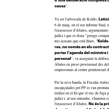
d'una deliberació complexa q
".
causa
Va ser l'advocada de Koldo,
Letic
6 de maig, en el seu informe final, t
l'exassessor d'Ábalos, argumentant 
judici i que es dona "greuge compar
tres acusats que està lliure. "
Koldo
res, no només en els contract
portar l'agenda del ministre i 
", va assegurar la defen
personal
Ábalos en presó provisional des de
empresonats al centre penitenciari 
Per la seva banda, la Fiscalia Antic
encapçalades pel PP es van pronunci
èmfasi en el fet que el risc de fuga p
judici i, al seu entendre, s'haurien c
l'exassessor d'Ábalos.
No és la p