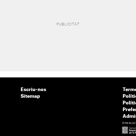
Escriu-nos
Terme
Sitemap
Políti
Polít
Prefe
Admin
Amb la col·