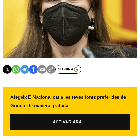
SEGUIR A
Afegeix ElNacional.cat a les teves fonts preferides de
Google de manera gratuïta
ACTIVAR ARA →