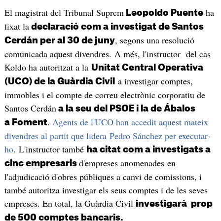
El magistrat del Tribunal Suprem
ha
Leopoldo Puente
fixat la
declaració com a investigat de Santos
, segons una resolució
Cerdán per al 30 de juny
comunicada aquest divendres. A més, l'instructor del cas
Koldo ha autoritzat a la
Unitat Central Operativa
a investigar comptes,
(UCO) de la Guàrdia Civil
immobles i el compte de correu electrònic corporatiu de
Santos Cerdán
a la seu del PSOE i la de Ábalos
.
Agents de l'UCO han accedit aquest mateix
a Foment
divendres al partit que lidera Pedro Sánchez per executar-
ho.
L'instructor també
ha citat com a investigats a
d'empreses anomenades en
cinc empresaris
l'adjudicació d'obres públiques a canvi de comissions, i
també autoritza investigar els seus comptes i de les seves
empreses. En total, la Guàrdia Civil
investigarà prop
de 500 comptes bancaris.