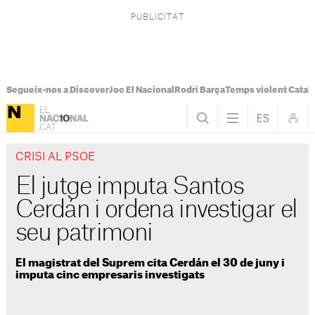
Segueix-nos a Discover
Joc El Nacional
Rodri Barça
Temps violent Catal
CRISI AL PSOE
El jutge imputa Santos
Cerdán i ordena investigar el
seu patrimoni
El magistrat del Suprem cita Cerdán el 30 de juny i
imputa cinc empresaris investigats