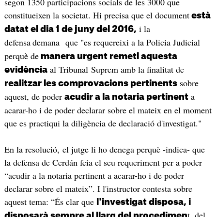
segon 1350 participacions socials de les 3000 que
constitueixen la societat. Hi precisa que el document
està
i la
datat el dia 1 de juny del 2016,
defensa
demana que "es requereixi a la Policia Judicial
perquè de
manera urgent remeti aquesta
al Tribunal Suprem amb la finalitat de
evidència
sobre
realitzar les comprovacions pertinents
aquest, de poder
a
acudir a la notaria pertinent
acarar-ho i de poder declarar sobre el mateix en el moment
que es practiqui la diligència de declaració d'investigat."
En la resolució, el jutge li ho denega perquè -indica- que
la defensa de Cerdán feia el seu requeriment per a poder
“acudir a la notaria pertinent a acarar-ho i de poder
declarar sobre el mateix”. I l'instructor contesta sobre
aquest tema: “És clar que
l'investigat disposa, i
t, del
disposarà sempre al llarg del procedimen