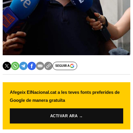
SEGUIR A
Afegeix ElNacional.cat a les teves fonts preferides de
Google de manera gratuïta
ACTIVAR ARA →