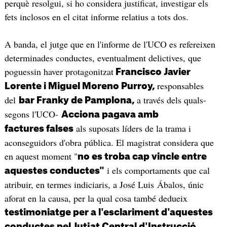
perquè resolgui, si ho considera justificat, investigar els
fets inclosos en el citat informe relatius a tots dos.
A banda, el jutge que en l'informe de l'UCO es refereixen
determinades conductes, eventualment delictives, que
poguessin haver protagonitzat
Francisco Javier
responsables
Lorente i Miguel Moreno Purroy,
del
a través dels quals-
bar Franky de Pamplona,
segons l'UCO-
Acciona pagava amb
als suposats líders de la trama i
factures falses
aconseguidors d'obra pública. El magistrat considera que
en aquest moment "
no es troba cap vincle entre
i els comportaments que cal
aquestes conductes"
atribuir, en termes indiciaris, a José Luis Ábalos, únic
aforat en la causa, per la qual cosa també dedueix
testimoniatge per a l'esclariment d'aquestes
conductes pel Jutjat Central d'Instrucció