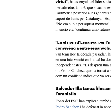
", ha assenyalat el líder soc
virtut
per admetre, també, que si acaba ex
l'aritmètica posterior a les generals 
suport de Junts per Catalunya i Esq
"No era el pla per aquest moment", 
intenció era "continuar amb futures
“
En el nom d'Espanya, per l'i
convivència entre espanyols,
van tenir lloc la dècada passada", h
en una intervenció en la qual ha don
independentistes. "Es desprèn una ra
dit Pedro Sánchez, que ha tornat a si
com un conillet d'índies que va ser 
Salvador Illa tanca files 
l’amnistia
Fonts del PSC han explicat, també
Pedro Sánchez
i ha defensat la nece