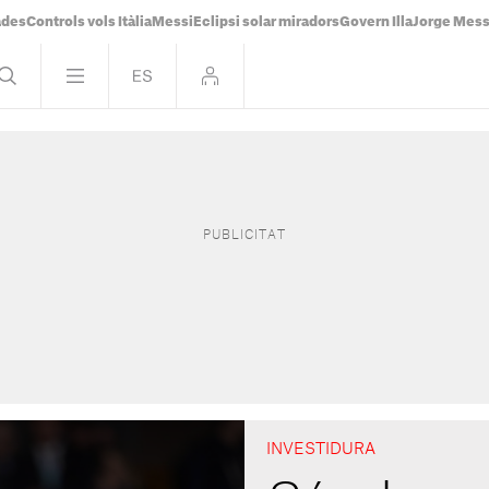
ades
Controls vols Itàlia
Messi
Eclipsi solar miradors
Govern Illa
Jorge Mess
INVESTIDURA