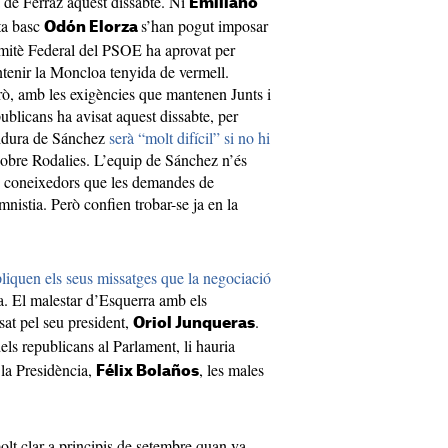
a de Ferraz aquest dissabte. Ni
Emiliano
sta basc
s’han pogut imposar
Odón Elorza
omitè Federal del PSOE ha aprovat per
tenir la Moncloa tenyida de vermell.
erò, amb les exigències que mantenen Junts i
publicans ha avisat aquest dissabte, per
stidura de Sánchez
serà “molt difícil” si no hi
sobre Rodalies. L’equip de Sánchez n’és
n coneixedors que les demandes de
nistia. Però confien trobar-se ja en la
pliquen els seus missatges que la negociació
. El malestar d’Esquerra amb els
sat pel seu president,
.
Oriol Junqueras
dels republicans al Parlament, li hauria
 la Presidència,
, les males
Félix Bolaños
lt clar a principis de setembre quan va