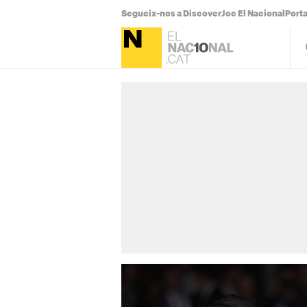
Segueix-nos a Discover
Joc El Nacional
Port