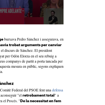
burxava Pedro Sánchez i assegurava, en
ge
havia trobat arguments per canviar
t el discurs de Sánchez. El president
at per Odón Elorza en el seu rebuig a
 seus companys de partit a porta tancada per
 aquesta mesura en públic, segons expliquen
ta.
Sánchez
 Comitè Federal del PSOE fent una
defensa
 aconseguir "el
" a
retrobament total
a el Procés. "
De la necessitat en fem