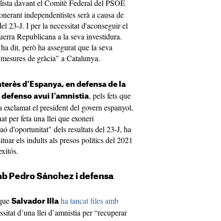
ialista davant el Comitè Federal del PSOE
onerant independentistes serà a causa de
del 23-J. I per la necessitat d'aconseguir el
uerra Republicana a la seva investidura.
ha dit, però ha assegurat que la seva
 mesures de gràcia" a Catalunya.
nterès d'Espanya, en defensa de la
, pels fets que
 defenso avui l'amnistia
a exclamat el president del govern espanyol,
at per feta una llei que exoneri
ó d'oportunitat" dels resultats del 23-J, ha
tuar els indults als presos polítics del 2021
exitós.
amb Pedro Sánchez i defensa
 que
ha tancat files amb
Salvador Illa
ssitat d’una llei d’amnistia per “recuperar