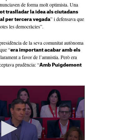
ronunciaven de forma molt optimista. Una
ot traslladar la idea als ciutadans
” i defensava que
ral per tercera vegada
totes les democràcies”.
 presidència de la seva comunitat autònoma
que “
era important acabar amb els
 clarament a favor de l’amnistia. Però era
ceptava prudència: “
Amb Puigdemont