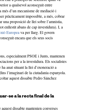
erior a qualsevol aconseguit entre
 a més d’un mecanisme de mediació i
ser pràcticament impossible, a més, cobrar
r una proposició de llei sobre l’amnistia,
ot enllestit abans de cap investidura). I, a
a Unió Europea
va per llarg. El govern
conseguit encara que els seus socis
cions, especialment PSOE i Junts, mantenen
iacions per a la investidura. Els socialistes
ha anat situant la llei d’exoneració a
ns l’imaginari de la ciutadania espanyola.
scoltar aquest dissabte Pedro Sánchez
r-se a la recta final de la
e aquest dissabte mantenien converses