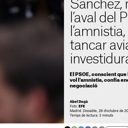
Sánchez, r
l’aval del
l’amnistia,
tancar avia
investidur
El PSOE, conscient que
vol l'amnistia, confia end
negociació
Abel Degà
Foto:
EFE
Madrid. Dissabte, 28 d'octubre de 2
Temps de lectura: 3 minuts