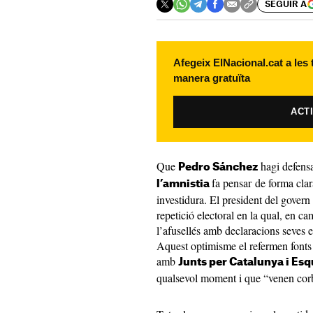
SEGUIR A
Afegeix ElNacional.cat a les
manera gratuïta
ACT
Que
hagi defensa
Pedro Sánchez
fa pensar de forma clar
l’amnistia
investidura. El president del govern
repetició electoral en la qual, en c
l’afusellés amb declaracions seves 
Aquest optimisme el refermen fonts
amb
Junts per Catalunya i Es
qualsevol moment i que “venen corbe