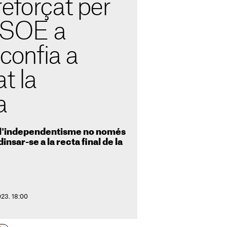
eforçat per
 PSOE a
 confia a
t la
a
 l'independentisme no només
insar-se a la recta final de la
023. 18:00