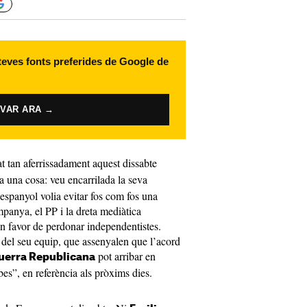
 teves fonts preferides de Google de
IVAR ARA →
t tan aferrissadament aquest dissabte
a una cosa: veu encarrilada la seva
 espanyol volia evitar fos com fos una
ampanya, el PP i la dreta mediàtica
en favor de perdonar independentistes.
 del seu equip, que assenyalen que l’acord
pot arribar en
querra Republicana
s”, en referència als pròxims dies.