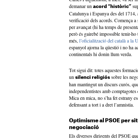
demanar un
sup
acord “històric”
Catalunya i Espanya des del 1714,
verificació dels acords. Comença a 
per avançat (hi ha temps de presenta
però és gairebé impossible tenir-ho t
més,
l’oficialització del català a l
espanyol ajorna la qüestió i no ha a
continentals hi donin llum verda.
Tot sigui dit: totes aquestes forma
un
sobre les negoc
silenci religiós
han mantingut un discurs curós, que 
independentistes amb comptagotes di
Mica en mica, no s’ha fet estrany e
defensant a tort i a dret l’amnistia.
Optimisme al PSOE per situa
negociació
Els diversos dirigents del PSOE qu