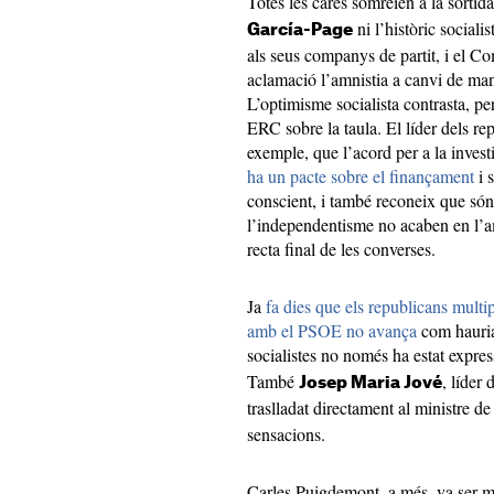
Totes les cares somreien a la sortid
ni l’històric sociali
García-Page
als seus companys de partit, i el C
aclamació l’amnistia a canvi de man
L’optimisme socialista contrasta, p
ERC sobre la taula. El líder dels re
exemple, que l’acord per a la inve
ha un pacte sobre el finançament
i 
conscient, i també reconeix que só
l’independentisme no acaben en l’am
recta final de les converses.
Ja
fa dies que els republicans multi
amb el PSOE no avança
com hauria
socialistes no només ha estat expres
També
, líder 
Josep Maria Jové
traslladat directament al ministre de
sensacions.
Carles Puigdemont, a més, va ser mo