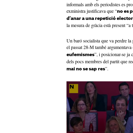
informals amb els periodistes es p
exministra justificava que “
no es p
d’anar a una repetició electo
la mesura de gràcia està present “a 
Un baró socialista que va perdre la
el passat 28-M també argumentava 
”, i posicionar-se ja
eufemismes
dels pocs membres del partit que re
”.
mai no se sap
res