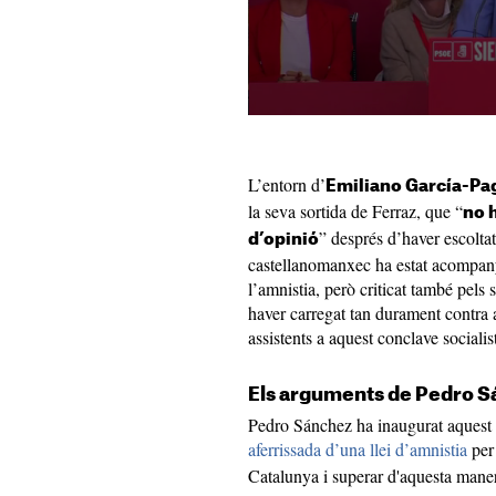
L’entorn d’
Emiliano García-Pa
la seva sortida de Ferraz, que “
no 
” després d’haver escolta
d’opinió
castellanomanxec ha estat acompany
l’amnistia, però criticat també pels
haver carregat tan durament contra
assistents a aquest conclave socialis
Els arguments de Pedro 
Pedro Sánchez ha inaugurat aquest
aferrissada d’una llei d’amnistia
per
Catalunya i superar d'aquesta maner