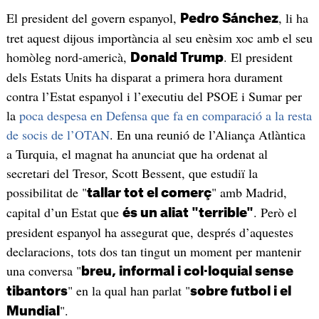
El president del govern espanyol,
, li ha
Pedro Sánchez
tret aquest dijous importància al seu enèsim xoc amb el seu
homòleg nord-americà,
. El president
Donald Trump
dels Estats Units ha disparat a primera hora durament
contra l’Estat espanyol i l’executiu del PSOE i Sumar per
la
poca despesa en Defensa que fa en comparació a la resta
de socis de l’OTAN
. En una reunió de l’Aliança Atlàntica
a Turquia, el magnat ha anunciat que ha ordenat al
secretari del Tresor, Scott Bessent, que estudiï la
possibilitat de "
" amb Madrid,
tallar tot el comerç
capital d’un Estat que
. Però el
és un aliat "terrible"
president espanyol ha assegurat que, després d’aquestes
declaracions, tots dos tan tingut un moment per mantenir
una conversa "
breu, informal i col·loquial sense
" en la qual han parlat "
tibantors
sobre futbol i el
".
Mundial