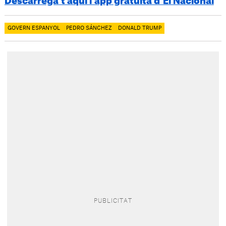
Descarrega’t aquí l’app gratuïta d’El Nacional
GOVERN ESPANYOL
PEDRO SÁNCHEZ
DONALD TRUMP