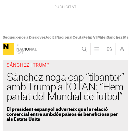
Segueix-nos a Discover
Joc El Nacional
Ceuta
Felip VI Milei
Sánchez Mel
SÁNCHEZ I TRUMP
Sánchez nega cap “tibantor”
amb Trump a l’OTAN: “Hem
parlat del Mundial de futbol”
El president espanyol adverteix que la relació
comercial entre ambdós països és beneficiosa per
als Estats Units