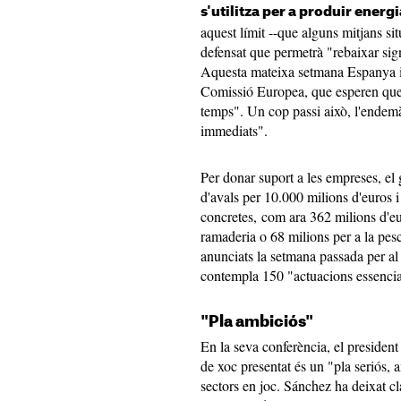
s'utilitza per a produir energi
aquest límit --que alguns mitjans s
defensat que permetrà "rebaixar sign
Aquesta mateixa setmana Espanya i 
Comissió Europea, que esperen que 
temps". Un cop passi això, l'endem
immediats".
Per donar suport a les empreses, el
d'avals per 10.000 milions d'euros 
concretes, com ara 362 milions d'euro
ramaderia o 68 milions per a la pes
anunciats la setmana passada per al 
contempla 150 "actuacions essencial
"Pla ambiciós"
En la seva conferència, el president
de xoc presentat és un "pla seriós,
sectors en joc. Sánchez ha deixat cla