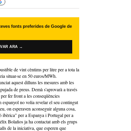
 teves fonts preferides de Google de
IVAR ARA →
ible de vint cèntims per litre per a tota la
dria situar-se en 50 euros/MWh.
nciat aquest dilluns les mesures amb les
la pujada de preus. Demà s'aprovarà a través
per fer front a les conseqüències
 espanyol no volia revelar el seu contingut
peu, on esperaven aconseguir alguna cosa,
ó ibèrica" per a Espanya i Portugal per a
 Félix Bolaños ja ha contactat amb els grups
talls de la iniciativa, que esperen que