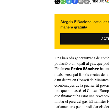
SEGUIR A
Afegeix ElNacional.cat a les
manera gratuïta
ACT
Una baixada generalitzada de combust
població o un topall al gas, que po
Finalment
ha anu
Pedro Sánchez
quals pensa pal·liar els efectes de 
d'un decret en Consell de Ministres 
econòmiques de la guerra. El govern
fins que no passés el Consell Euro
que finalment ha estat una "excepci
limitar el preu del gas. El ministre
parlamentaris per a traslladar els de