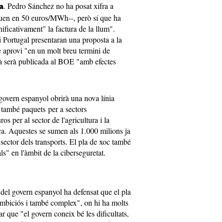
. Pedro Sánchez no ha posat xifra a
a
ituen en 50 euros/MWh--, però sí que ha
ificativament" la factura de la llum".
Portugal presentaran una proposta a la
aprovi "en un molt breu termini de
à serà publicada al BOE "amb efectes
 govern espanyol obrirà una nova línia
i també paquets per a sectors
s per al sector de l'agricultura i la
ca. Aquestes se sumen als 1.000 milions ja
sector dels transports. El pla de xoc també
s" en l'àmbit de la ciberseguretat.
 del govern espanyol ha defensat que el pla
 ambiciós i també complex", on hi ha molts
r que "el govern coneix bé les dificultats,