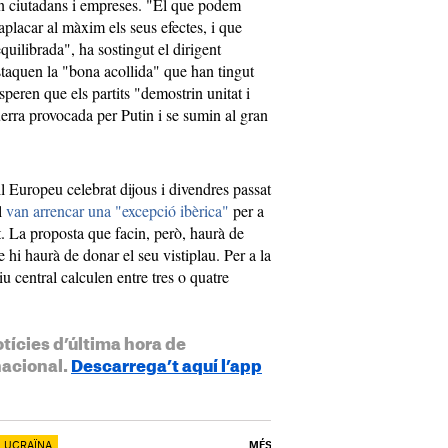
uen ciutadans i empreses. "El que podem
placar al màxim els seus efectes, i que
equilibrada", ha sostingut el dirigent
taquen la "bona acollida" que han tingut
speren que els partits "demostrin unitat i
guerra provocada per Putin i se sumin al gran
l Europeu celebrat dijous i divendres passat
l
van arrencar una "excepció ibèrica"
per a
at. La proposta que facin, però, haurà de
hi haurà de donar el seu vistiplau. Per a la
u central calculen entre tres o quatre
otícies d’última hora de
nacional.
Descarrega’t aquí l’app
UCRAÏNA
MÉS