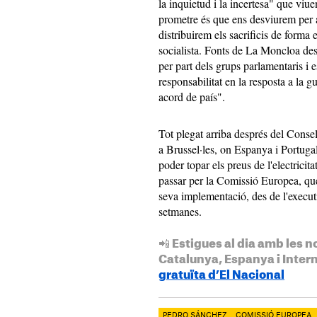
la inquietud i la incertesa" que vi
prometre és que ens desviurem per a
distribuirem els sacrificis de forma 
socialista. Fonts de La Moncloa des
per part dels grups parlamentaris i e
responsabilitat en la resposta a la 
acord de país".
Tot plegat arriba després del Consel
a Brussel·les, on Espanya i Portuga
poder topar els preus de l'electricit
passar per la Comissió Europea, que 
seva implementació, des de l'executi
setmanes.
📲 Estigues al dia amb les n
Catalunya, Espanya i Inter
gratuïta d’El Nacional
PEDRO SÁNCHEZ
COMISSIÓ EUROPEA