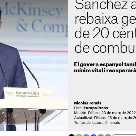
Sánchez a
rebaixa ge
de 20 cènt
de combus
El govern espanyol tam
mínim vital i recuperar
Nicolas Tomás
Foto:
Europa Press
Madrid. Dilluns, 28 de març de 2022
Actualitzat: Dilluns, 28 de març de 
Temps de lectura: 2 minuts