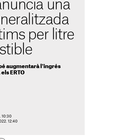
nuncia una
neralitzada
ims per litre
tible
bé augmentarà l'ingrés
à els ERTO
. 10:30
2022. 12:40