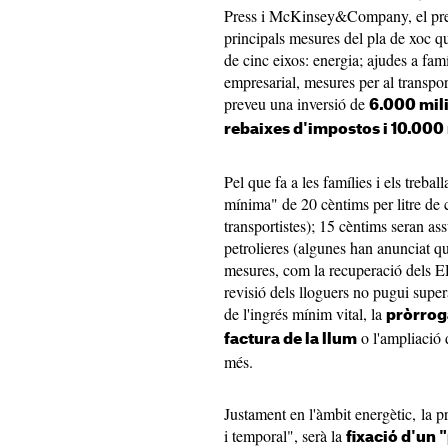
Press i McKinsey&Company, el pres
principals mesures del pla de xoc q
de cinc eixos: energia; ajudes a famíl
empresarial, mesures per al transpor
preveu una inversió de
6.000 mili
rebaixes d'impostos i 10.000 
Pel que fa a les famílies i els treba
mínima" de 20 cèntims per litre de
transportistes); 15 cèntims seran as
petrolieres (algunes han anunciat q
mesures, com la recuperació dels E
revisió dels lloguers no pugui supe
de l'ingrés mínim vital, la
pròrroga
o l'ampliació 
factura de la llum
més.
Justament en l'àmbit energètic, la 
i temporal", serà la
fixació d'un 