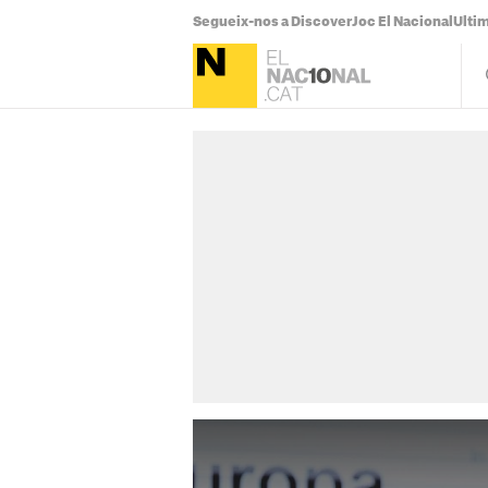
Segueix-nos a Discover
Joc El Nacional
Ultim