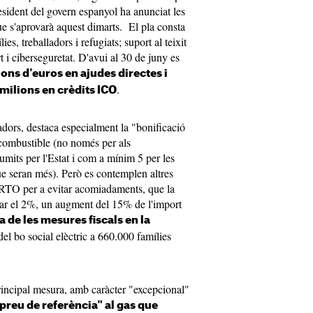
ident del govern espanyol ha anunciat les
ue s'aprovarà aquest dimarts. El pla consta
ies, treballadors i refugiats; suport al teixit
t i ciberseguretat. D'avui al 30 de juny es
ons d'euros en ajudes directes i
.
milions en crèdits ICO
lladors, destaca especialment la "bonificació
 combustible (no només per als
sumits per l'Estat i com a mínim 5 per les
ue seran més). Però es contemplen altres
RTO per a evitar acomiadaments, que la
rar el 2%, un augment del 15% de l'import
 de les mesures fiscals en la
del bo social elèctric a 660.000 famílies
principal mesura, amb caràcter "excepcional"
"preu de referència" al gas que