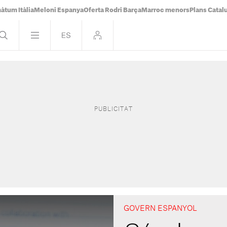
àtum Itàlia
Meloni Espanya
Oferta Rodri Barça
Marroc menors
Plans Catal
GOVERN ESPANYOL