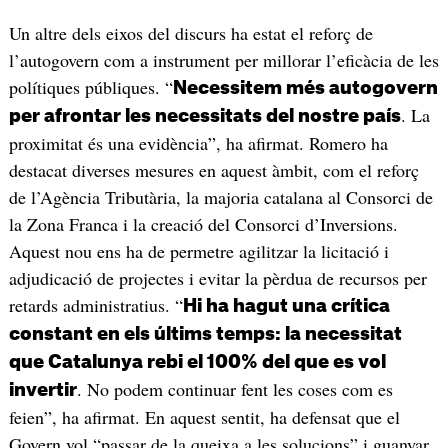
Un altre dels eixos del discurs ha estat el reforç de
l’autogovern com a instrument per millorar l’eficàcia de les
polítiques públiques. “
Necessitem més autogovern
. La
per afrontar les necessitats del nostre país
proximitat és una evidència”, ha afirmat. Romero ha
destacat diverses mesures en aquest àmbit, com el reforç
de l’Agència Tributària, la majoria catalana al Consorci de
la Zona Franca i la creació del Consorci d’Inversions.
Aquest nou ens ha de permetre agilitzar la licitació i
adjudicació de projectes i evitar la pèrdua de recursos per
retards administratius. “
Hi ha hagut una crítica
constant en els últims temps: la necessitat
que Catalunya rebi el 100% del que es vol
. No podem continuar fent les coses com es
invertir
feien”, ha afirmat. En aquest sentit, ha defensat que el
Govern vol “passar de la queixa a les solucions” i guanyar