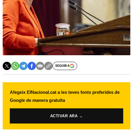
SEGUIR A
Afegeix ElNacional.cat a les teves fonts preferides de
Google de manera gratuïta
ACTIVAR ARA →