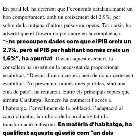
En paral·lel, ha defensat que l’economia catalana manté un
bon comportament, amb un creixement del 2,9%, per
sobre de la mitjana d’altres països europeus. Tot i això, ha
advertit que el Govern no pot caure en la complaença.
“E
ns preocupen dades com que el PIB creix un
2,7%, però el PIB per habitant només creix un
. Davant aquest escenari, la
1,6%”, ha apuntat
consellera ha insistit en la necessitat de proporcionar
estabilitat. “Davant d’una incertesa hem de donar certeses i
estabilitat. No presentem només unes partides, sinó una
eina de país”, ha remarcat. Entre els principals reptes que
afronta Catalunya, Romero ha enumerat l’accés a
l’habitatge, l’envelliment de la població, l’adaptació al
canvi climàtic, la millora de la productivitat i la
transformació industrial.
En matèria d’habitatge, ha
qualificat aquesta qüestió com “un dels