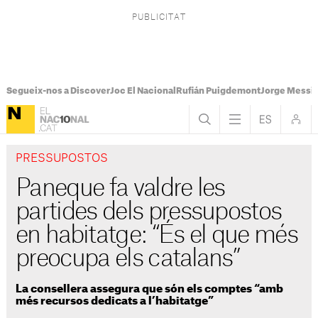
Segueix-nos a Discover
Joc El Nacional
Rufián Puigdemont
Jorge Messi
PRESSUPOSTOS
Paneque fa valdre les
partides dels pressupostos
en habitatge: “És el que més
preocupa els catalans”
La consellera assegura que són els comptes “amb
més recursos dedicats a l’habitatge”