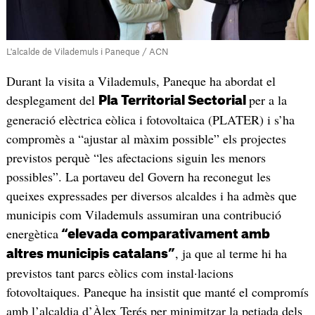
L'alcalde de Vilademuls i Paneque / ACN
Durant la visita a Vilademuls, Paneque ha abordat el
desplegament del
per a la
Pla Territorial Sectorial
generació elèctrica eòlica i fotovoltaica (PLATER) i s’ha
compromès a “ajustar al màxim possible” els projectes
previstos perquè “les afectacions siguin les menors
possibles”. La portaveu del Govern ha reconegut les
queixes expressades per diversos alcaldes i ha admès que
municipis com Vilademuls assumiran una contribució
energètica
“elevada comparativament amb
, ja que al terme hi ha
altres municipis catalans”
previstos tant parcs eòlics com instal·lacions
fotovoltaiques. Paneque ha insistit que manté el compromís
amb l’alcaldia d’Àlex Terés per minimitzar la petjada dels