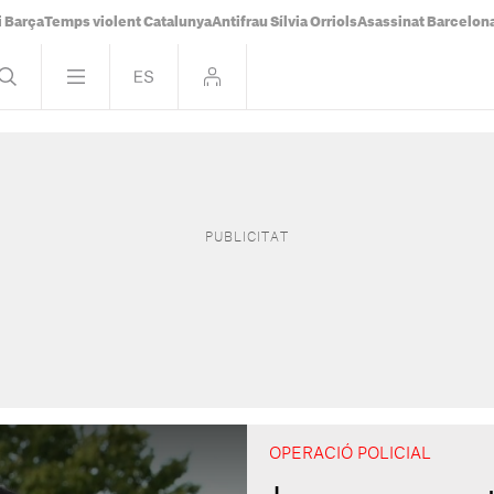
i Barça
Temps violent Catalunya
Antifrau Sílvia Orriols
Asassinat Barcelon
OPERACIÓ POLICIAL