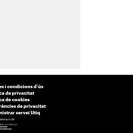
s i condicions d'ús
ca de privacitat
ica de cookies
rències de privacitat
istrar servei Utiq
laboració de: