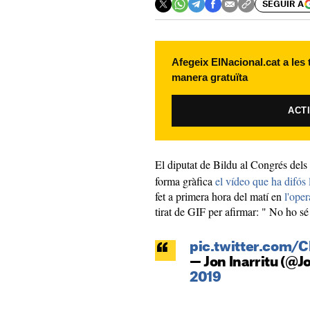
SEGUIR A
Afegeix ElNacional.cat a les
manera gratuïta
ACT
El diputat de Bildu al Congrés dels
forma gràfica
el vídeo que ha difós 
fet a primera hora del matí en
l'oper
tirat de GIF per afirmar: " No ho s
pic.twitter.com/
— Jon Inarritu (@J
2019