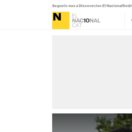
Segueix-nos a Discover
Joc El Nacional
Rodr