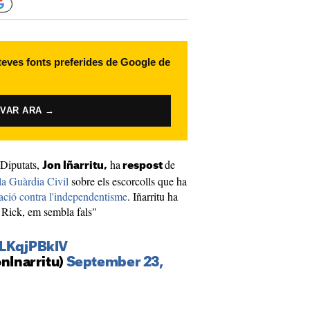
 teves fonts preferides de Google de
IVAR ARA →
 Diputats,
ha
de
Jon Iñarritu,
respost
la Guàrdia Civil
sobre els escorcolls que ha
ació contra l'independentisme
. Iñarritu ha
é Rick, em sembla fals"
CLKqjPBkIV
onInarritu)
September 23,