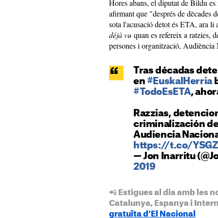
Hores abans, el diputat de Bildu es 
afirmant que "després de dècades de
sota l'acusació detot és ETA, ara li 
déjà vu
quan es refereix a ratzies, 
persones i organització, Audiència 
Tras décadas dete
en
#EuskalHerria
b
#TodoEsETA
, aho
Razzias, detencio
criminalización d
Audiencia Nacional
https://t.co/YS
— Jon Inarritu (@J
2019
📲 Estigues al dia amb les n
Catalunya, Espanya i Inter
gratuïta d’El Nacional