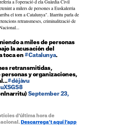
referia a l'operació d ela Guàrdia Civil
tenint a milers de persones a Euskalerria
arriba el torn a Catalunya". Iñarritu parla de
detencions retransmeses, criminalització de
Nacional...
niendo a miles de personas
ajo la acusación del
ra toca en
#Catalunya
.
nes retransmitidas,
e personas y organizaciones,
...
#déjàvu
GZuXSGS8
onInarritu)
September 23,
otícies d’última hora de
nacional.
Descarrega’t aquí l’app