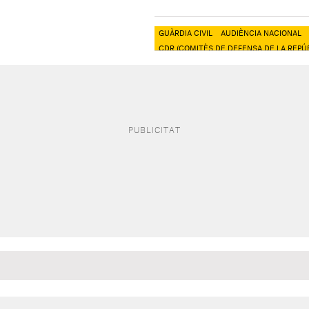
GUÀRDIA CIVIL
AUDIÈNCIA NACIONAL
CDR (COMITÈS DE DEFENSA DE LA REPÚB