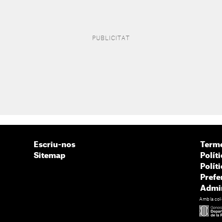
Escriu-nos
Terme
Sitemap
Políti
Polít
Prefe
Admin
Amb la col·