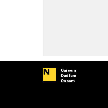
Qui som
Què fem
On som