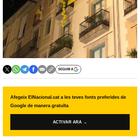
SEGUIR A
Afegeix ElNacional.cat a les teves fonts preferides de
Google de manera gratuïta
ACTIVAR ARA →