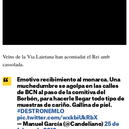
Veïns de la Via Laietana han acomiadat el Rei amb
cassolada.
Emotivo recibimiento al monarca. Una
muchedumbre se agolpa en las calles
de BCN al paso de la comitiva del
Borbón, para hacerle llegar todo tipo de
muestras de cariño. Gallina de piel.
#DESTRONEMLO
pic.twitter.com/wxkbiUkRbX
— Manuel García (@Candeliano)
25 de