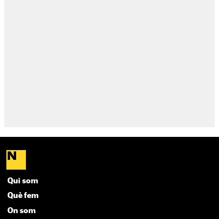
Qui som
Què fem
On som