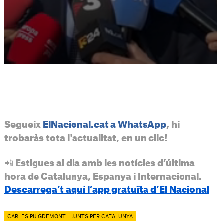
Segueix
ElNacional.cat a WhatsApp
, hi
trobaràs tota l'actualitat, en un clic!
📲 Estigues al dia amb les notícies d’última
hora de Catalunya, Espanya i Internacional.
Descarrega’t aquí l’app gratuïta d’El Nacional
CARLES PUIGDEMONT
JUNTS PER CATALUNYA