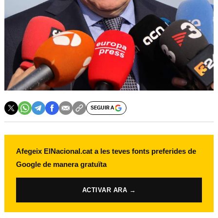
SEGUIR A
Afegeix ElNacional.cat a les teves fonts preferides de
Google de manera gratuïta
ACTIVAR ARA →