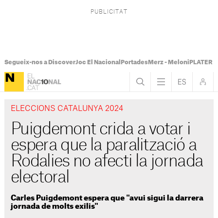
Segueix-nos a Discover
Joc El Nacional
Portades
Merz - Meloni
PLATER Te
ELECCIONS CATALUNYA 2024
Puigdemont crida a votar i
espera que la paralització a
Rodalies no afecti la jornada
electoral
Carles Puigdemont espera que "avui sigui la darrera
jornada de molts exilis"