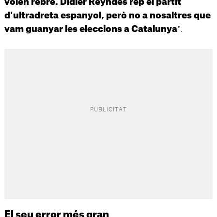
volen rebre. Didier Reyndes rep el partit
d'ultradreta espanyol, però no a nosaltres que
".
vam guanyar les eleccions a Catalunya
El seu error més gran