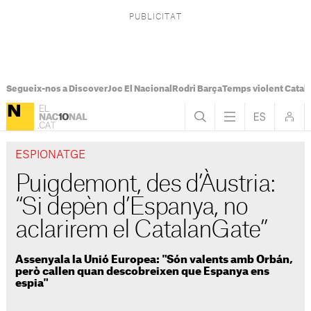
Segueix-nos a Discover
Joc El Nacional
Rodri Barça
Temps violent Catal
ESPIONATGE
Puigdemont, des d’Àustria:
“Si depèn d’Espanya, no
aclarirem el CatalanGate”
Assenyala la Unió Europea: "Són valents amb Orbán,
però callen quan descobreixen que Espanya ens
espia"