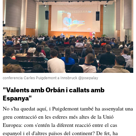
conferencia Carles Puigdemont a Innsbruck @josepalay
"Valents amb Orbán i callats amb
Espanya"
No s'ha quedat aquí, i Puigdemont també ha assenyalat una
greu contracció en les esferes més altes de la Unió
Europea: com s'entén la diferent reacció entre el cas
espanyol i el d'altres països del continent? De fet, ha