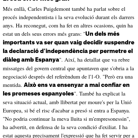
Més enllà, Carles Puigdemont també ha parlat sobre el
procés independentista i la seva evolució durant els darrers
anys. Ha reconegut, com ha fet en altres ocasions, quin ha
estat un dels seus errors més grans: "
Un dels més
importants va ser quan vaig decidir suspendre
la declaració d'independència per permetre el
". Així, ha detallat que va rebre
diàleg amb Espanya
missatges del govern central que apuntaven que s'obria a la
negociació després del referèndum de l'1-O. "Però era una
mentida.
Això ens va ensenyar a mai confiar en
". També ha explicat la
les promeses espanyoles
seva situació actual, amb llibertat per moure's per la Unió
Europea, si bé el risc d'acabar a presó si entra a Espanya.
"No podria continuar la meva lluita si m'empresonessin",
ha advertit, en defensa de la seva condició d'exiliat. I ha
estat aquesta precisament l'expressió que ha fet servir per a