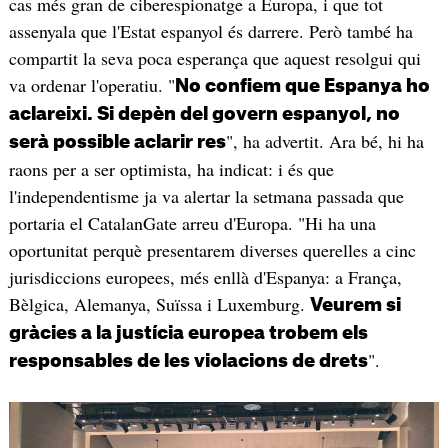
cas més gran de ciberespionatge a Europa, i que tot
assenyala que l'Estat espanyol és darrere. Però també ha
compartit la seva poca esperança que aquest resolgui qui
va ordenar l'operatiu. "
No confiem que Espanya ho
aclareixi. Si depèn del govern espanyol, no
", ha advertit. Ara bé, hi ha
serà possible aclarir res
raons per a ser optimista, ha indicat: i és que
l'independentisme ja va alertar la setmana passada que
portaria el CatalanGate arreu d'Europa. "Hi ha una
oportunitat perquè presentarem diverses querelles a cinc
jurisdiccions europees, més enllà d'Espanya: a França,
Bèlgica, Alemanya, Suïssa i Luxemburg.
Veurem si
gràcies a la justícia europea trobem els
".
responsables de les violacions de drets