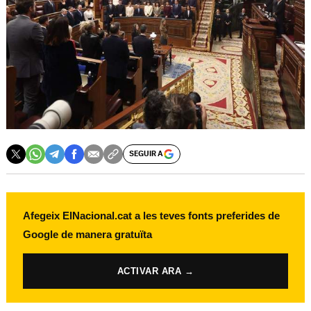
SEGUIR A
Afegeix ElNacional.cat a les teves fonts preferides de
Google de manera gratuïta
ACTIVAR ARA →