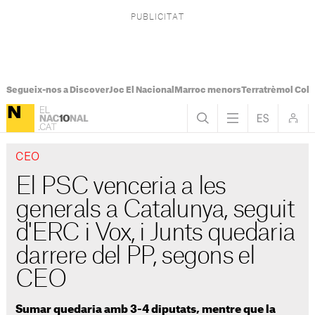
Segueix-nos a Discover
Joc El Nacional
Marroc menors
Terratrèmol Col
CEO
El PSC venceria a les
generals a Catalunya, seguit
d'ERC i Vox, i Junts quedaria
darrere del PP, segons el
CEO
Sumar quedaria amb 3-4 diputats, mentre que la