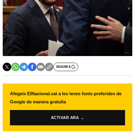
SEGUIR A
Afegeix ElNacional.cat a les teves fonts preferides de
Google de manera gratuïta
ACTIVAR ARA →