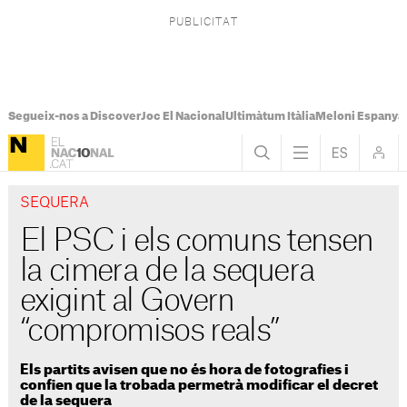
Segueix-nos a Discover
Joc El Nacional
Ultimàtum Itàlia
Meloni Espanya
SEQUERA
El PSC i els comuns tensen
la cimera de la sequera
exigint al Govern
“compromisos reals”
Els partits avisen que no és hora de fotografies i
confien que la trobada permetrà modificar el decret
de la sequera