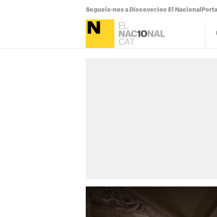
Segueix-nos a Discover
Joc El Nacional
Port