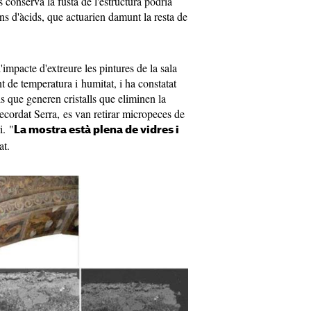
 conserva la fusta de l'estructura podria
s d'àcids, que actuarien damunt la resta de
mpacte d'extreure les pintures de la sala
 de temperatura i humitat, i ha constatat
s que generen cristalls que eliminen la
ecordat Serra, es van retirar micropeces de
i. "
La mostra està plena de vidres i
cat.