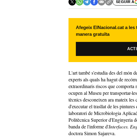
SEGUIR A
Afegeix ElNacional.cat a les
manera gratuïta
ACT
L'art també s'estudia des del món de 
experts als quals ha hagut de recó
extraordinaris riscos que comporta 
ocupen al Museu per transportar-les 
tècnics desconeixen ara mateix les c
d'executar el trasllat de les pintur
laboratori de Microbiologia Aplica
Politècnica Superior d'Enginyeria 
banda de l'informe d'
Interfaces. En
doctora Simon Sajareva.