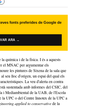
 teves fonts preferides de Google de
IVAR ARA →
la química i de la física. I és a aquests
rrer el MNAC per argumentar els
moure les pintures de Sixena de la sala que
al seu lloc d'origen, un espai del qual els
aracterístiques. La veu d'alerta en contra
es està sustentada amb informes del CSIC, del
da i Mediambiental de la UAB, de l'Escola
de la UPC o del Centre Innotex de la UPC a
gineering applied to conservative
de la