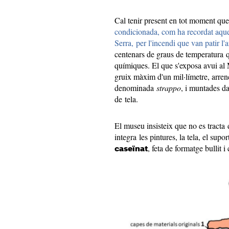
Cal tenir present en tot moment que 
condicionada, com ha recordat aqu
Serra, per l'incendi que van patir l
centenars de graus de temperatura q
químiques. El que s'exposa avui al
gruix màxim d'un mil·límetre, arre
denominada
strappo
, i muntades d
de tela.
El museu insisteix que no es tracta 
integra les pintures, la tela, el sup
, feta de formatge bullit
caseïnat