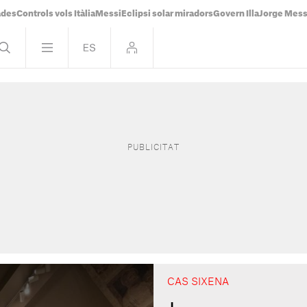
ades
Controls vols Itàlia
Messi
Eclipsi solar miradors
Govern Illa
Jorge Mess
CAS SIXENA