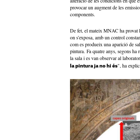
alteració de les condicions en què es
provocar un augment de les emission
components.
De fet, el mateix MNAC ha provat l'i
on s'exposa, amb un control constant
com es produeix una aparició de sal
pintura. Fa quatre anys, segons ha r
la sala i es van observar al laborator
", ha expli
la pintura ja no hi és