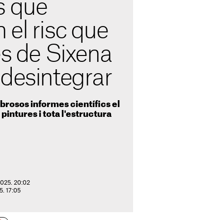
s que
el risc que
es de Sixena
 desintegrar
rosos informes científics el
pintures i tota l'estructura
2025. 20:02
25. 17:05