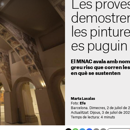
Les prove
demostren 
les pintur
es puguin
El MNAC avala amb nomb
greu risc que corren les 
en què se sustenten
Marta Lasalas
Foto:
Efe
Barcelona. Dimecres, 2 de juliol de 
Actualitzat: Dijous, 3 de juliol de 20
Temps de lectura: 4 minuts