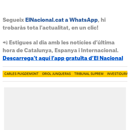
Segueix
ElNacional.cat a WhatsApp
, hi
trobaràs tota l'actualitat, en un clic!
📲 Estigues al dia amb les notícies d’última
hora de Catalunya, Espanya i Internacional.
Descarrega’t aquí l’app gratuïta d’El Nacional
CARLES PUIGDEMONT
ORIOL JUNQUERAS
TRIBUNAL SUPREM
INVESTIDURA