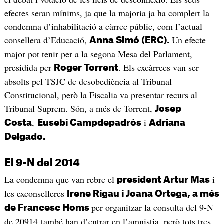
efectes seran mínims, ja que la majoria ja ha complert la
condemna d’inhabilitació a càrrec públic, com l’actual
consellera d’Educació,
Un efecte
Anna Simó (ERC).
major pot tenir per a la segona Mesa del Parlament,
presidida per
. Els excàrrecs van ser
Roger Torrent
absolts pel TSJC de desobediència al Tribunal
Constitucional, però la Fiscalia va presentar recurs al
Tribunal Suprem. Són, a més de Torrent,
Josep
,
i
Costa
Eusebi Campdepadrós
Adriana
Delgado.
El 9-N del 2014
La condemna que van rebre el
i
president Artur Mas
les exconselleres
Irene Rigau i Joana Ortega, a més
per organitzar la consulta del 9-N
de Francesc Homs
de 20914 també han d’entrar en l’amnistia, però tots tres