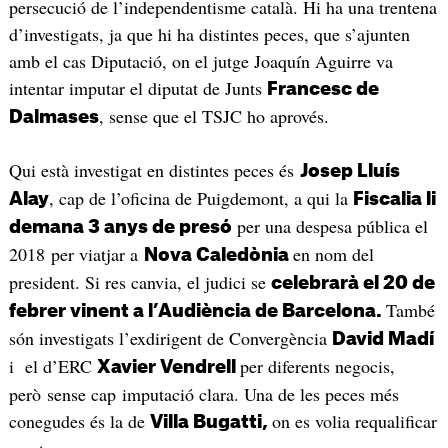
persecució de l’independentisme català. Hi ha una trentena
d’investigats, ja que hi ha distintes peces, que s’ajunten
amb el cas Diputació, on el jutge Joaquín Aguirre va
intentar imputar el diputat de Junts
Francesc de
, sense que el TSJC ho aprovés.
Dalmase
s
Qui està investigat en distintes peces és
Josep Lluís
, cap de l’oficina de Puigdemont, a qui la
Alay
Fiscalia li
per una despesa pública el
demana 3 anys de presó
2018 per viatjar a
en nom del
Nova Caledònia
president. Si res canvia, el judici se
celebrarà el 20 de
També
febrer vinent a l’Audiència de Barcelona.
són investigats l’exdirigent de Convergència
David Madí
i el d’ERC
per diferents negocis,
Xavier Vendrell
però sense cap imputació clara. Una de les peces més
conegudes és la de
on es volia requalificar
Villa Bugatti,