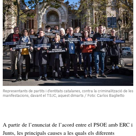
Representants de partits i d'entitats catalanes, contra la criminalització de les
manifestacions, davant el TSJC, aquest dimarts / Foto: Carlos Baglietto
A partir de l’enunciat de l’acord entre el PSOE amb ERC i
Junts, les principals causes a les quals els diferents