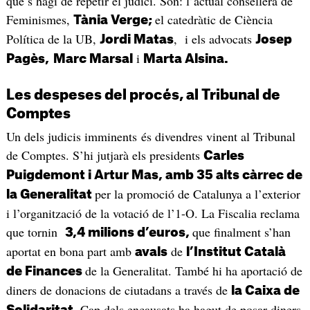
que s’hagi de repetir el judici. Són: l’actual consellera de
Feminismes,
el catedràtic de Ciència
Tània Verge;
Política de la UB,
, i els advocats
Jordi Matas
Josep
i
Pagès,
Marc Marsal
Marta Alsina.
Les despeses del procés, al Tribunal de
Comptes
Un dels judicis imminents és divendres vinent al Tribunal
de Comptes. S’hi jutjarà els presidents
Carles
Puigdemont i Artur Mas, amb 35 alts càrrec de
per la promoció de Catalunya a l’exterior
la Generalitat
i l’organització de la votació de l’1-O. La Fiscalia reclama
que tornin
que finalment s’han
3,4 milions d’euros,
aportat en bona part amb
de
avals
l’Institut Català
de la Generalitat. També hi ha aportació de
de Finances
diners de donacions de ciutadans a través de
la Caixa de
Cap dels encausats ha hagut de posar diners