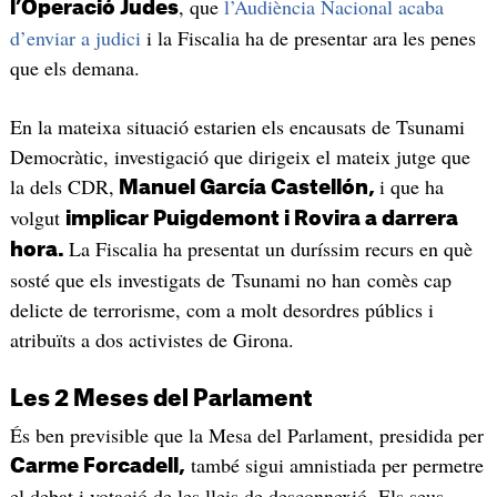
, que
l’Audiència Nacional acaba
l’Operació Judes
d’enviar a judici
i la Fiscalia ha de presentar ara les penes
que els demana.
En la mateixa situació estarien els encausats de Tsunami
Democràtic, investigació que dirigeix el mateix jutge que
la dels CDR,
i que ha
Manuel García Castellón,
volgut
implicar Puigdemont i Rovira a darrera
La Fiscalia ha presentat un duríssim recurs en què
hora.
sosté que els investigats de Tsunami no han comès cap
delicte de terrorisme, com a molt desordres públics i
atribuïts a dos activistes de Girona.
Les 2 Meses del Parlament
És ben previsible que la Mesa del Parlament, presidida per
també sigui amnistiada per permetre
Carme Forcadell,
el debat i votació de les lleis de desconnexió. Els seus