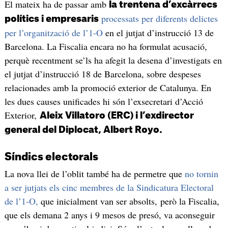
El mateix ha de passar amb
la trentena d’excàrrecs
processats per diferents delictes
polítics i empresaris
per l’organització de l’1-O
en el jutjat d’instrucció 13 de
Barcelona. La Fiscalia encara no ha formulat acusació,
perquè recentment se’ls ha afegit la desena d’investigats en
el jutjat d’instrucció 18 de Barcelona, sobre despeses
relacionades amb la promoció exterior de Catalunya. En
les dues causes unificades hi són l’exsecretari d’Acció
Exterior,
Aleix Villatoro (ERC) i
l’exdirector
general del Diplocat
, Albert Royo.
Síndics electorals
La nova llei de l’oblit també ha de permetre que
no tornin
a ser jutjats els cinc membres de la Sindicatura Electoral
de l’1-O,
que inicialment van ser absolts, però la Fiscalia,
que els demana 2 anys i 9 mesos de presó, va aconseguir