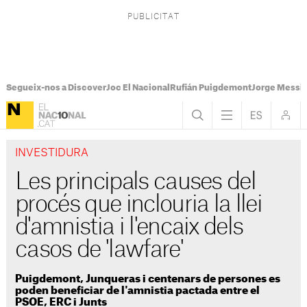
Segueix-nos a Discover
Joc El Nacional
Rufián Puigdemont
Jorge Messi
INVESTIDURA
Les principals causes del
procés que inclouria la llei
d'amnistia i l'encaix dels
casos de 'lawfare'
Puigdemont, Junqueras i centenars de persones es
poden beneficiar de l'amnistia pactada entre el
PSOE, ERC i Junts