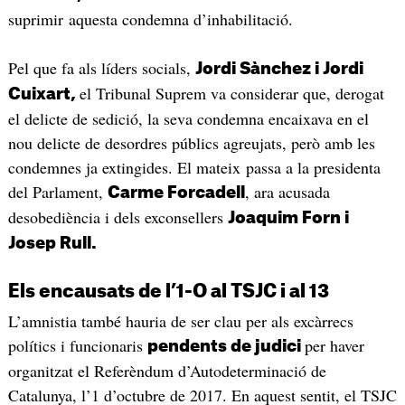
suprimir aquesta condemna d’inhabilitació.
Pel que fa als líders socials,
Jordi Sànchez i Jordi
el Tribunal Suprem va considerar que, derogat
Cuixart,
el delicte de sedició, la seva condemna encaixava en el
nou delicte de desordres públics agreujats, però amb les
condemnes ja extingides. El mateix passa a la presidenta
del Parlament,
, ara acusada
Carme Forcadell
desobediència i dels exconsellers
Joaquim Forn i
Josep Rull.
Els encausats de l’1-O al TSJC i al 13
L’amnistia també hauria de ser clau per als excàrrecs
polítics i funcionaris
per haver
pendents de judici
organitzat el Referèndum d’Autodeterminació de
Catalunya, l’1 d’octubre de 2017. En aquest sentit, el TSJC