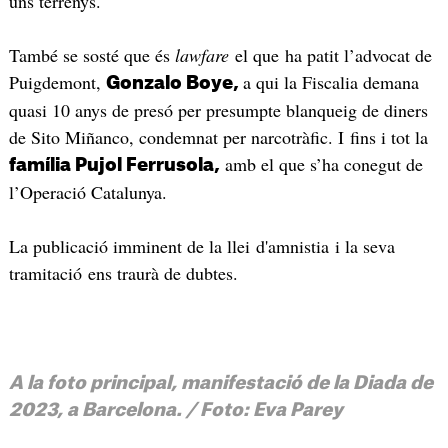
uns terrenys.
També se sosté que és
lawfare
el que
ha patit l’advocat de
Puigdemont,
a qui la Fiscalia demana
Gonzalo Boye,
quasi 10 anys de presó per presumpte blanqueig de diners
de Sito Miñanco, condemnat per narcotràfic. I fins i tot la
amb el que s’ha conegut de
família Pujol Ferrusola,
l’Operació Catalunya.
La publicació imminent de la llei d'amnistia i la seva
tramitació ens traurà de dubtes.
A la foto principal, manifestació de la Diada de
2023, a Barcelona. / Foto: Eva Parey