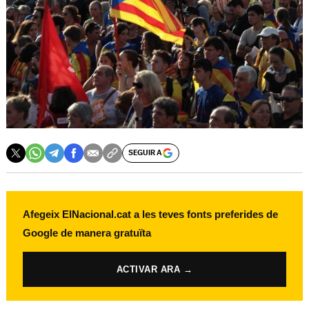
SEGUIR A
Afegeix ElNacional.cat a les teves fonts preferides de
Google de manera gratuïta
ACTIVAR ARA →