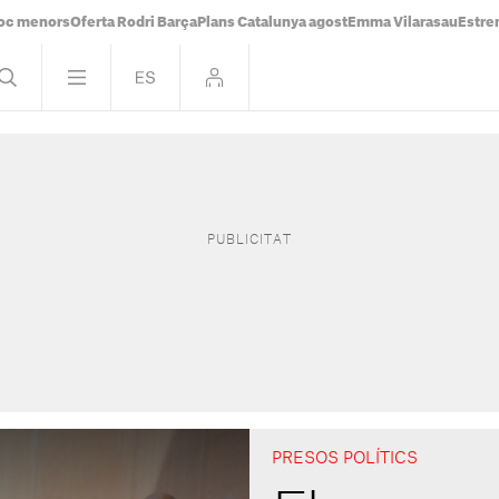
oc menors
Oferta Rodri Barça
Plans Catalunya agost
Emma Vilarasau
Estre
PRESOS POLÍTICS