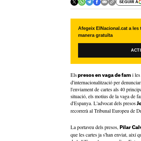
SEGUIR A
Afegeix ElNacional.cat a les
manera gratuïta
ACT
Els
i le
presos en vaga de fam
d'internacionalització per denunciar
l'enviament de cartes als 40 princip
situació, els motius de la vaga de fa
d'Espanya. L'advocat dels presos
Jo
recorrerà al Tribunal Europeu de D
La portaveu dels presos,
Pilar Cal
que les cartes ja s'han enviat, així 