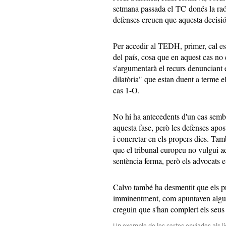
setmana passada el TC donés la ra
defenses creuen que aquesta decisió 
Per accedir al TEDH, primer, cal esgo
del país, cosa que en aquest cas no 
s'argumentarà el recurs denunciant e
dilatòria" que estan duent a terme el
cas 1-O.
No hi ha antecedents d'un cas semb
aquesta fase, però les defenses apos
i concretar en els propers dies. Tam
que el tribunal europeu no vulgui ad
sentència ferma, però els advocats e
Calvo també ha desmentit que els pr
imminentment, com apuntaven algu
creguin que s'han complert els seus 