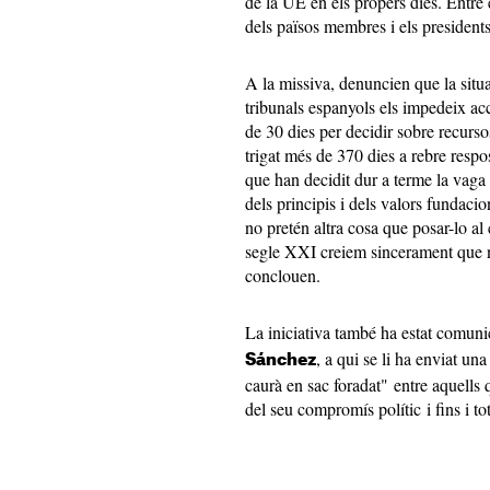
de la UE en els propers dies. Entre e
dels països membres i els presidents
A la missiva, denuncien que la situ
tribunals espanyols els impedeix acc
de 30 dies per decidir sobre recurso
trigat més de 370 dies a rebre respo
que han decidit dur a terme la vaga
dels principis i dels valors fundac
no pretén altra cosa que posar-lo al
segle XXI creiem sincerament que n
conclouen.
La iniciativa també ha estat comuni
, a qui se li ha enviat un
Sánchez
caurà en sac foradat" entre aquells 
del seu compromís polític i fins i tot