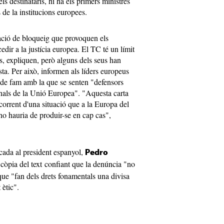
ls destinataris, hi ha els primers ministres
 de la institucions europees.
ació de bloqueig que provoquen els
edir a la justícia europea. El TC té un límit
s, expliquen, però alguns dels seus han
sta. Per això, informen als líders europeus
 de fam amb la que se senten "defensors
ionals de la Unió Europea". "Aquesta carta
 corrent d'una situació que a la Europa del
o hauria de produir-se en cap cas",
cada al president espanyol,
Pedro
a còpia del text confiant que la denúncia "no
que "fan dels drets fonamentals una divisa
 ètic".