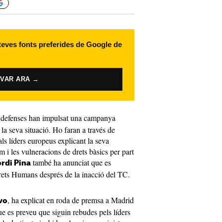
 teves fonts preferides de Google de
IVAR ARA →
s defenses han impulsat una campanya
 la seva situació. Ho faran a través de
als líders europeus explicant la seva
m i les vulneracions de drets bàsics per part
també ha anunciat que es
rdi Pina
rets Humans després de la inacció del TC.
, ha explicat en roda de premsa a Madrid
vo
que es preveu que siguin rebudes pels líders