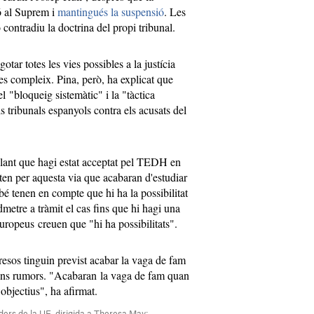
ó al Suprem i
mantingués la suspensió
. Les
contradiu la doctrina del propi tribunal.
tar totes les vies possibles a la justícia
es compleix. Pina, però, ha explicat que
l "bloqueig sistemàtic" i la "tàctica
s tribunals espanyols contra els acusats del
lant que hagi estat acceptat pel TEDH en
ten per aquesta via que acabaran d'estudiar
bé tenen en compte que hi ha la possibilitat
metre a tràmit el cas fins que hi hagi una
uropeus creuen que "hi ha possibilitats".
esos tinguin previst acabar la vaga de fam
ns rumors. "Acabaran la vaga de fam quan
objectius", ha afirmat.