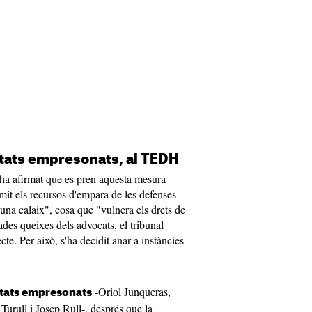
utats empresonats, al TEDH
 ha afirmat que es pren aquesta mesura
it els recursos d'empara de les defenses
 una calaix", cosa que "vulnera els drets de
rades queixes dels advocats, el tribunal
te. Per això, s'ha decidit anar a instàncies
-Oriol Junqueras,
tats empresonats
urull i Josep Rull-, després que la