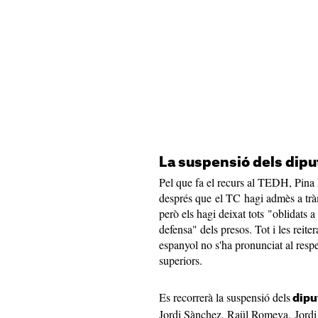
La suspensió dels dip
Pel que fa el recurs al TEDH, Pina
després que el TC hagi admès a tràm
però els hagi deixat tots "oblidats a
defensa" dels presos. Tot i les reite
espanyol no s'ha pronunciat al respec
superiors.
Es recorrerà la suspensió dels
dipu
Jordi Sànchez, Raül Romeva, Jordi T