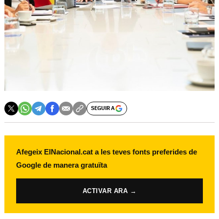
SEGUIR A
Afegeix ElNacional.cat a les teves fonts preferides de
Google de manera gratuïta
ACTIVAR ARA →