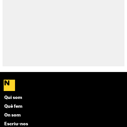
Qui som
Què fem
On som
Escriu-nos