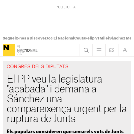
Segueix-nos a Discover
Joc El Nacional
Ceuta
Felip VI Milei
Sánchez Mel
CONGRÉS DELS DIPUTATS
El PP veu la legislatura
"acabada" i demana a
Sánchez una
compareixença urgent per la
ruptura de Junts
Els populars consideren que sense els vots de Junts