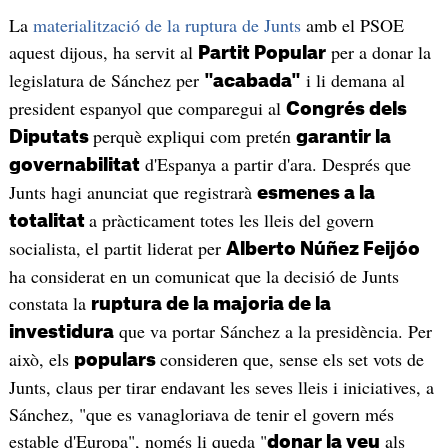
La
materialització de la ruptura de Junts
amb el PSOE
aquest dijous, ha servit al
per a donar la
Partit Popular
legislatura de Sánchez per
i li demana al
"acabada"
president espanyol que comparegui al
Congrés dels
perquè expliqui com pretén
Diputats
garantir la
d'Espanya a partir d'ara. Després que
governabilitat
Junts hagi anunciat que registrarà
esmenes a la
a pràcticament totes les lleis del govern
totalitat
socialista, el partit liderat per
Alberto Núñez Feijóo
ha considerat en un comunicat que la decisió de Junts
constata la
ruptura de la majoria de la
que va portar Sánchez a la presidència. Per
investidura
això, els
consideren que, sense els set vots de
populars
Junts, claus per tirar endavant les seves lleis i iniciatives, a
Sánchez, "que es vanagloriava de tenir el govern més
estable d'Europa", només li queda "
als
donar la veu