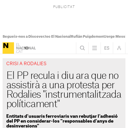
Segueix-nos a Discover
Joc El Nacional
Rufián Puigdemont
Jorge Messi
CRISI A RODALIES
El PP recula i diu ara que no
assistirà a una protesta per
Rodalies "instrumentalitzada
políticament"
Entitats d'usuaris ferroviaris van rebutjar l'adhesió
del PP en considerar-los "responsables d'anys de
desinversions"