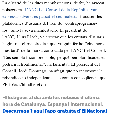
La qüestió de les dues manifestacions, de fet, ha aixecat
polseguera.
L’ANC i el Consell de la República van
expressar divendres passat el seu malestar
i acusen les
plataformes d’usuaris del tren de “contraprogramar-
los” amb la seva manifestació. El president de
l'ANC, Lluís Llach, va criticar que les entitats d'usuaris
hagin triat el mateix dia i que vulguin fer-ho "cinc hores
més tard" de la marxa convocada per l'ANC i el Consell.
"Ens sembla incomprensible, perquè ben planificades es
podrien retroalimentar", ha lamentat. El president del
Consell, Jordi Domingo, ha afegit que no incorporar la
reivindicació independentista té com a conseqüència que
PP i Vox s'hi adhereixin.
📲 Estigues al dia amb les notícies d’última
hora de Catalunya, Espanya i Internacional.
Descarrega’t aquí l’app gratuïta d’El Nacional