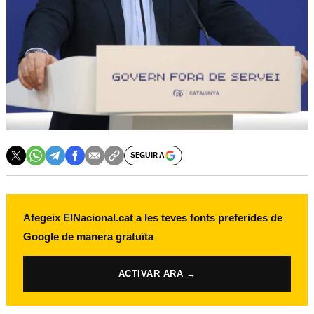
SEGUIR A
Afegeix ElNacional.cat a les teves fonts preferides de
Google de manera gratuïta
ACTIVAR ARA →