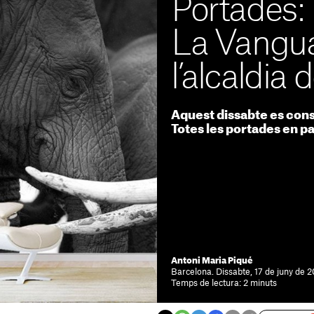
Portades: 
La Vangua
l’alcaldia
Aquest dissabte es cons
Totes les portades en 
Antoni Maria Piqué
Barcelona. Dissabte, 17 de juny de 
Temps de lectura: 2 minuts