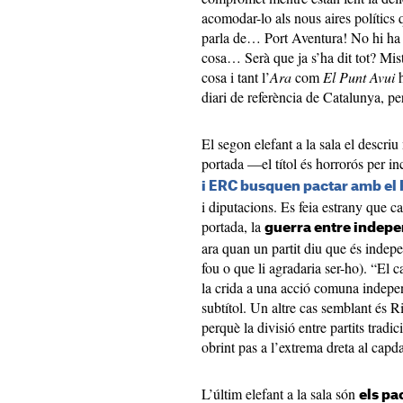
acomodar-lo als nous aires polítics 
parla de… Port Aventura! No hi ha ca
cosa… Serà que ja s’ha dit tot? Mis
cosa i tant l’
Ara
com
El Punt Avui
h
diari de referència de Catalunya, per
El segon elefant a la sala el descri
portada —el títol és horrorós per
i ERC busquen pactar amb el
i diputacions. Es feia estrany que c
portada, la
guerra entre indepe
ara quan un partit diu que és indepe
fou o que li agradaria ser-ho). “El 
la crida a una acció comuna indepen
subtítol. Un altre cas semblant és Ri
perquè la divisió entre partits tra
obrint pas a l’extrema dreta al capd
L’últim elefant a la sala són
els pa