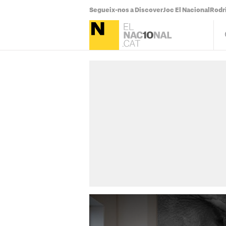
Segueix-nos a Discover
Joc El Nacional
Rodr