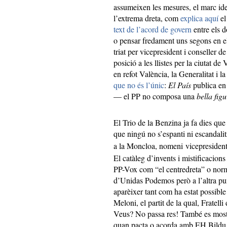
assumeixen les mesures, el marc ide
l’extrema dreta, com
explica aquí
el
text de l’acord de govern
entre els d
o pensar fredament uns segons en el 
triat per vicepresident i conseller d
posició a les llistes per la ciutat d
en refot València, la Generalitat 
que no és l’únic
:
El País
publica en
— el PP no composa una
bella fig
El Trio de la Benzina ja fa dies qu
que ningú no s’espanti ni escandali
a la Moncloa, nomeni vicepresiden
El catàleg d’invents i mistificacion
PP-Vox com “el centredreta” o norma
d’Unidas Podemos però a l’altra pun
aparèixer tant com ha estat possible 
Meloni, el partit de la qual, Fratelli
Veus? No passa res! També es mostr
quan pacta o acorda amb EH Bildu