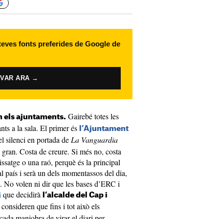
 teves fonts preferides de Google de
IVAR ARA →
Gairebé totes les
n els ajuntaments.
nts a la sala. El primer és
l’Ajuntament
l silenci en portada de
La Vanguardia
ni gran. Costa de creure. Si més no, costa
issatge o una raó, perquè és la principal
al país i serà un dels momentassos del dia,
. No volen ni dir que les bases d’ERC i
i
que decidirà
l’alcalde del Cap i
consideren que fins i tot això els
cada maniobra de virar el diari per