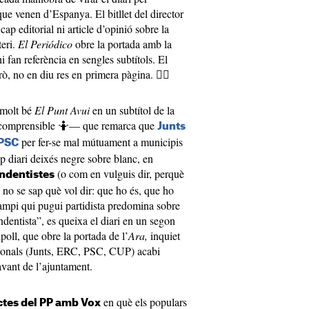
que venen d’Espanya. El bitllet del director
p editorial ni article d’opinió sobre la
teri.
El Periódico
obre la portada amb la
i fan referència en sengles subtítols. El
ò, no en diu res en primera pàgina. 🤷‍♀️
u molt bé
El Punt Avui
en un subtítol de la
 incomprensible 🤷— que remarca que
Junts
per fer-se mal mútuament a municipis
 PSC
ap diari deixés negre sobre blanc, en
(o com en vulguis dir, perquè
ndentistes
 no se sap què vol dir: que ho és, que ho
campi qui pugui partidista predomina sobre
dentista”, es queixa el diari en un segon
poll, que obre la portada de l’
Ara,
inquiet
dicionals (Junts, ERC, PSC, CUP) acabi
avant de l’ajuntament.
en què els populars
ctes del PP amb Vox