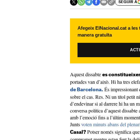
SEGUIR A
Afegeix ElNacional.cat a les
manera gratuïta
ACT
Aquest dissabte
es constitueixe
portades van d’això. Hi ha tres elefa
És impressionant e
de Barcelona.
sobre el cas. Res. Ni un títol petit 
d’endevinar si al darrere hi ha un m
conversa política d’aquest dissabte 
amb l’emoció fins a l’últim moment
Junts
voten minuts abans del plenar
Potser només significa que 
Casal?
compromet mentre estan fent la deli