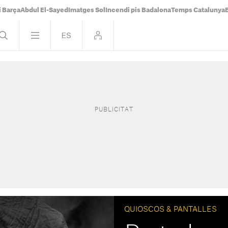
i Barça
Abdul El-Sayed
Imatges Sol
Incendi pis Badalona
Temps Catalunya
QUIOSCOS & PANTALLES