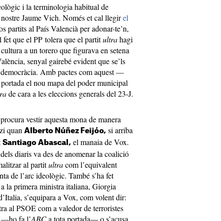
ològic i la terminologia habitual de
 nostre Jaume Vich. Només et cal llegir
el
os partits al País Valencià per adonar-te’n,
fet que el PP tolera que el partit
ultra
hagi
e cultura a un torero que figurava en setena
e València, senyal gairebé evident que se’ls
i la democràcia. Amb pactes com aquest —
 portada el nou mapa del poder municipal
ura
de cara a les eleccions generals del 23-J.
e procura vestir aquesta mona de manera
tzi quan
si arriba
Alberto Núñez Feijóo,
t
el manaia de Vox.
Santiago Abascal,
s dels diaris va des de anomenar la coalició
litzar al partit
ultra
com l’equivalent
ta de l’arc ideològic. També s’ha fet
a la primera ministra italiana, Giorgia
 d’Italia, s’equipara a Vox, com volent dir:
a al PSOE com a valedor de terroristes
 —ho fa l’
ABC
a tota portada— o s’acusa