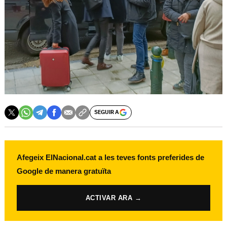
SEGUIR A
Afegeix ElNacional.cat a les teves fonts preferides de
Google de manera gratuïta
ACTIVAR ARA →