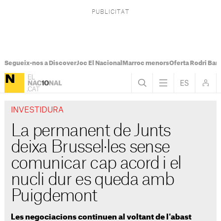
Segueix-nos a Discover
Joc El Nacional
Marroc menors
Oferta Rodri Bar
INVESTIDURA
La permanent de Junts
deixa Brussel·les sense
comunicar cap acord i el
nucli dur es queda amb
Puigdemont
Les negociacions continuen al voltant de l'abast