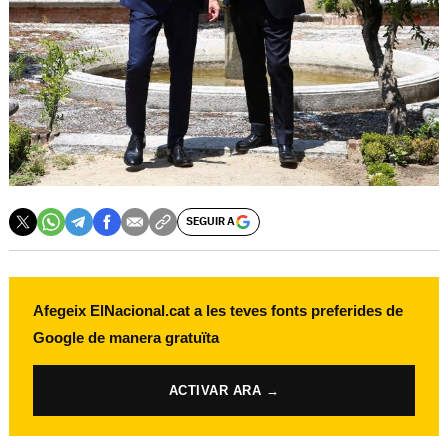
SEGUIR A
Afegeix ElNacional.cat a les teves fonts preferides de
Google de manera gratuïta
ACTIVAR ARA →