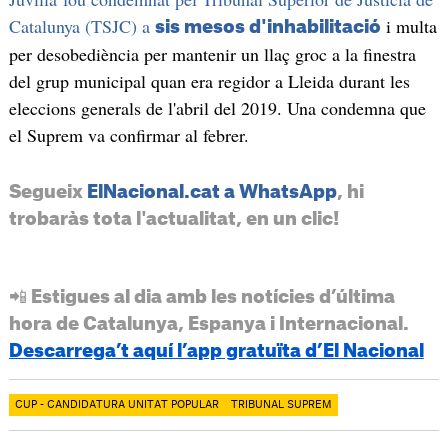
Catalunya (TSJC) a
i multa
sis mesos d'inhabilitació
per desobediència per mantenir un llaç groc a la finestra
del grup municipal quan era regidor a Lleida durant les
eleccions generals de l'abril del 2019. Una condemna que
el Suprem va confirmar al febrer.
Segueix
ElNacional.cat a WhatsApp
, hi
trobaràs tota l'actualitat, en un clic!
📲 Estigues al dia amb les notícies d’última
hora de Catalunya, Espanya i Internacional.
Descarrega’t aquí l’app gratuïta d’El Nacional
CUP - CANDIDATURA UNITAT POPULAR
TRIBUNAL SUPREM