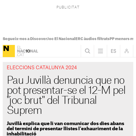
Segueix-nos a Discover
Joc El Nacional
ERC àudios filtrats
PP menors mi
ELECCIONS CATALUNYA 2024
Pau Juvillà denuncia que no
pot presentar-se el 12-M pel
"joc brut" del Tribunal
Suprem
Juvillà explica que li van comunicar dos dies abans
del termini de presentar llistes l'exhauriment de la
inhabilitació