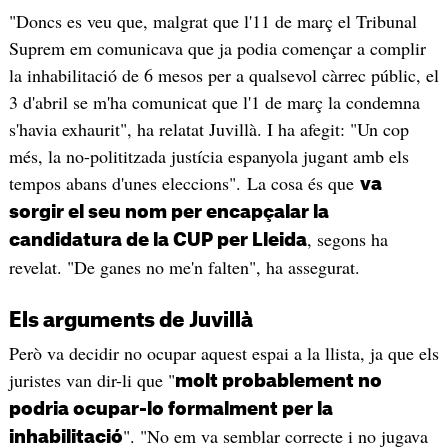
"Doncs es veu que, malgrat que l'11 de març el Tribunal
Suprem em comunicava que ja podia començar a complir
la inhabilitació de 6 mesos per a qualsevol càrrec públic, el
3 d'abril se m'ha comunicat que l'1 de març la condemna
s'havia exhaurit", ha relatat Juvillà. I ha afegit: "Un cop
més, la no-polititzada justícia espanyola jugant amb els
tempos abans d'unes eleccions". La cosa és que
va
sorgir el seu nom per encapçalar la
, segons ha
candidatura de la CUP per Lleida
revelat. "De ganes no me'n falten", ha assegurat.
Els arguments de Juvillà
Però va decidir no ocupar aquest espai a la llista, ja que els
juristes van dir-li que "
molt probablement no
podria ocupar-lo formalment per la
". "No em va semblar correcte i no jugava
inhabilitació