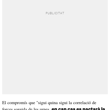
El compromís que "sigui quina sigui la correlació de
forces sorgida de les urnes,
en cap cas es pactarà la