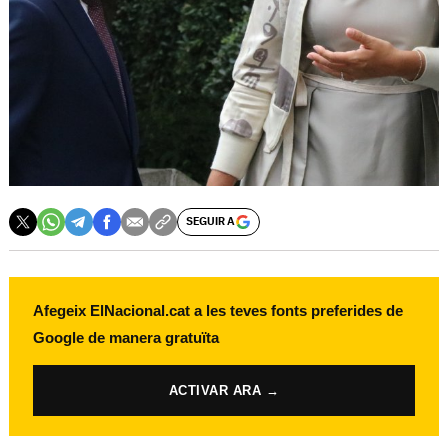
SEGUIR A
Afegeix ElNacional.cat a les teves fonts preferides de
Google de manera gratuïta
ACTIVAR ARA →