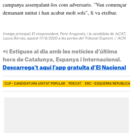
campanya assenyalant-los com adversaris. "Van començar
demanant unitat i han acabat molt sols", li va etzibar.
Imatge principal: El vicepresident, Pere Aragonès, i la candidata de JxCAT,
Laura Borràs, aquest 17/9/2020 a les portes del Tribunal Suprem. / ACN
📲 Estigues al dia amb les notícies d’última
hora de Catalunya, Espanya i Internacional.
Descarrega’t aquí l’app gratuïta d’El Nacional
CUP - CANDIDATURA UNITAT POPULAR
PDECAT
ERC - ESQUERRA REPUBLICAN