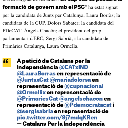
" ha estat signat
formació de govern amb el PSC
per la candidata de Junts per Catalunya, Laura Borràs; la
candidata de la CUP, Dolors Sabater; la candidata del
PDeCAT, Àngels Chacón; el president del grup
parlamentari d'ERC, Sergi Sabrià; i la candidata de
Primàries Catalunya, Laura Ormella.
A petició de Catalans per la
Independència
@CATxIND
@LauraBorras
en representació de
@JuntsxCat
@mariadolorsa
en
representació de
@cupnacional
@Ormellix
en representació de
@PrimariesCat
@angelschacon
en
representació de
@Pdemocratacat
i
@sergisabria
en representació de
pic.twitter.com/9j7mdqKRen
— Catalans Per la Independència