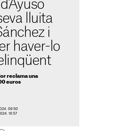
 d'Ayuso
eva lluita
 Sánchez i
er haver-lo
delinqüent
or reclama una
00 euros
2024. 09:50
2024. 16:57