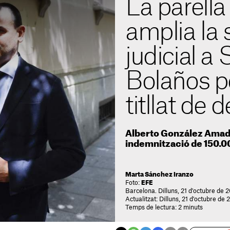
La parella
amplia la s
judicial a
Bolaños p
titllat de 
Alberto González Amad
indemnització de 150.0
Marta Sánchez Iranzo
Foto:
EFE
Barcelona. Dilluns, 21 d'octubre de 
Actualitzat: Dilluns, 21 d'octubre de 
Temps de lectura: 2 minuts