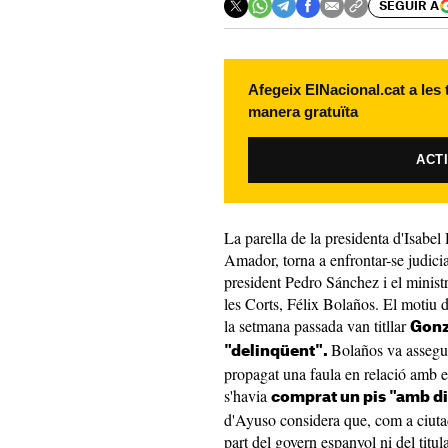
SEGUIR A
Afegeix ElNacional.cat a les
manera gratuïta
ACT
La parella de la presidenta d'Isabe
Amador, torna a enfrontar-se judicia
president Pedro Sánchez i el minist
les Corts, Félix Bolaños. El motiu d
la setmana passada van titllar
Gonz
Bolaños va asseg
"delinqüent".
propagat una faula en relació amb 
s'havia
comprat un pis "amb din
d'Ayuso considera que, com a ciutad
part del govern espanyol ni del titu