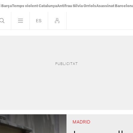
i Barça
Temps violent Catalunya
Antifrau Sílvia Orriols
Asassinat Barcelon
MADRID