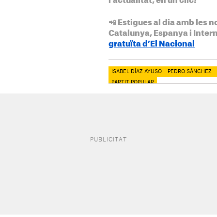
l'actualitat, en un clic!
📲 Estigues al dia amb les n
Catalunya, Espanya i Inter
gratuïta d’El Nacional
ISABEL DÍAZ AYUSO
PEDRO SÁNCHEZ
PARTIT POPULAR