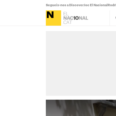
Segueix-nos a Discover
Joc El Nacional
Rodr