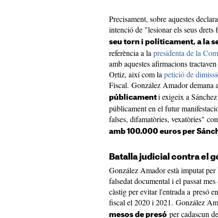
Precisament, sobre aquestes declara
intenció de "lesionar els seus dret
seu torn i políticament, a la 
referència a la
presidenta de la Com
amb aquestes afirmacions tractaven 
Ortiz, així com la
petició de dimissi
Fiscal. González Amador demana als
i exigeix a Sánche
públicament
públicament en el futur manifestaci
falses, difamatòries, vexatòries" co
amb 100.000 euros per Sánch
Batalla judicial contra el
González Amador està imputat per
falsedat documental i el passat me
càstig per evitar l'entrada a presó e
fiscal el 2020 i 2021. González Am
per cadascun d
mesos de presó