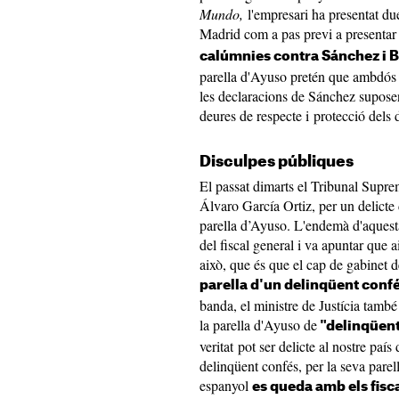
Mundo,
l'empresari ha presentat due
Madrid com a pas previ a presenta
calúmnies contra Sánchez i 
parella d'Ayuso pretén que ambdós 
les declaracions de Sánchez supose
deures de respecte i protecció dels
Disculpes públiques
El passat dimarts el Tribunal Suprem
Álvaro García Ortiz, per un delicte 
parella d’Ayuso. L'endemà d'aques
del fiscal general i va apuntar que 
això, que és que el cap de gabinet 
parella d'un delinqüent confé
banda, el ministre de Justícia també 
la parella d'Ayuso de
"delinqüent
veritat pot ser delicte al nostre pa
delinqüent confés, per la seva parell
espanyol
es queda amb els fisca