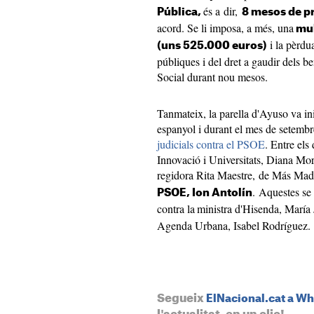
és a dir,
Pública,
8 mesos de pr
acord. Se li imposa, a més, una
mul
i la pèrdu
(uns 525.000 euros)
públiques i del dret a gaudir dels be
Social durant nou mesos.
Tanmateix, la parella d'Ayuso va ini
espanyol i durant el mes de setembr
judicials contra el PSOE
. Entre els
Innovació i Universitats, Diana Mora
regidora Rita Maestre, de Más Madr
. Aquestes se
PSOE, Ion Antolín
contra la
ministra d'Hisenda, María 
Agenda Urbana, Isabel Rodríguez.
Segueix
ElNacional.cat a W