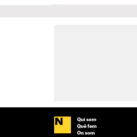
Qui som
Què fem
On som