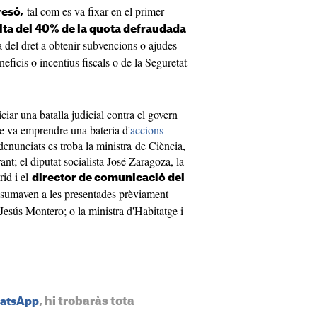
tal com es va fixar en el primer
esó,
ta del 40% de la quota defraudada
a del dret a obtenir subvencions o ajudes
neficis o incentius fiscals o de la Seguretat
ciar una batalla judicial contra el govern
e va emprendre una bateria d'
accions
 denunciats es troba la ministra de Ciència,
nt; el diputat socialista José Zaragoza, la
id i el
director de comunicació del
 sumaven a les presentades prèviament
Jesús Montero; o la ministra d'Habitatge i
, hi trobaràs tota
hatsApp