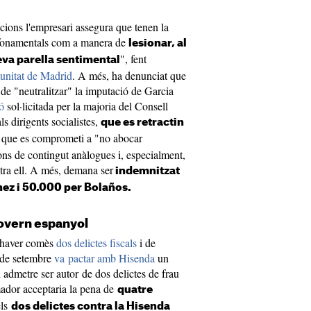
cions l'empresari assegura que tenen la
s fonamentals com a manera de
lesionar, al
", fent
seva parella sentimental
unitat de Madrid
. A més, ha denunciat que
de "neutralitzar" la imputació de Garcia
ó
sol·licitada per la majoria del Consell
 dirigents socialistes,
que es retractin
z que es comprometi a "no abocar
ons de contingut anàlogues i, especialment,
ntra ell. A més, demana ser
indemnitzat
ez i 50.000 per Bolaños.
 govern espanyol
 haver comès
dos delictes fiscals
i de
s de setembre
va pactar amb Hisenda
un
n admetre ser autor de dos delictes de frau
ador acceptaria la pena de
quatre
els
dos delictes contra la Hisenda