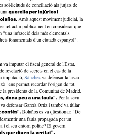
s sol·licituds de conciliació als jutjats de
r una
querella per injúries i
Amb aquest moviment judicial, la
Bolaños.
es retractin públicament en considerar que
n "una infracció dels més elementals
 drets fonamentals d'un ciutadà espanyol".
 va imputar el fiscal general de l'Estat,
de revelació de secrets en el cas de la
ta imputació,
Sánchez
va defensar la tasca
això "ens permet recordar l'origen de tot
de la presidenta de la Comunitat de Madrid,
Per la seva
s, dona peu a una faula".
va defensar García Ortiz i també va titllar
Bolaños es va qüestionar: "De
 confés".
ís desmentir una faula propagada per un
a i el seu entorn polític? El govern
ls que diuen la veritat".