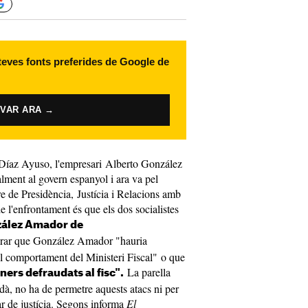
 teves fonts preferides de Google de
IVAR ARA →
l Díaz Ayuso, l'empresari Alberto González
lment al govern espanyol i ara va pel
re de Presidència, Justícia i Relacions amb
e l'enfrontament és que els dos socialistes
ález Amador de
urar que González Amador "hauria
el comportament del Ministeri Fiscal" o que
La parella
ers defraudats al fisc".
à, no ha de permetre aquests atacs ni per
lar de justícia. Segons informa
El