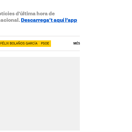
otícies d’última hora de
nacional.
Descarrega’t aquí l’app
FÉLIX BOLAÑOS GARCÍA
PSOE
MÉS