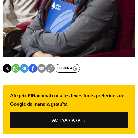
SEGUIR A
Afegeix ElNacional.cat a les teves fonts preferides de
Google de manera gratuïta
ACTIVAR ARA →