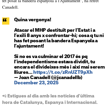
fet posat la bandera espanyola a l'Ajuntament", ha retret
Canadell.
Quina vergonya!
Atacar el MHP destituït per l’Estat i a
l’exili 8 anys x confrontar-hi; cosa q tu ni
has fet posant la bandera Espanyola a
l’ajuntament!
Si no es va culminar el 2017 és pq
l’independentisme estava dividit, tu
encara el divideixes més i així mai serem
lliures…
https://t.co/zRnUZT9pXh
— Joan Canadell (@jcanadellb)
December 23, 2025
📲 Estigues al dia amb les notícies d’última
hora de Catalunya, Espanya i Internacional.