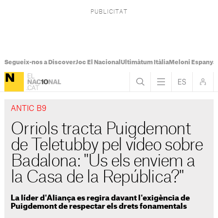
Segueix-nos a Discover
Joc El Nacional
Ultimàtum Itàlia
Meloni Espanya
ANTIC B9
Orriols tracta Puigdemont
de Teletubby pel vídeo sobre
Badalona: "Us els enviem a
la Casa de la República?"
La líder d'Aliança es regira davant l'exigència de
Puigdemont de respectar els drets fonamentals