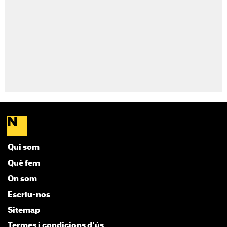
Qui som
Què fem
On som
Escriu-nos
Sitemap
Termes i condicions d'ús