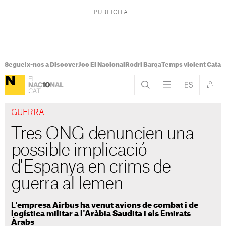
Segueix-nos a Discover
Joc El Nacional
Rodri Barça
Temps violent Catal
GUERRA
Tres ONG denuncien una
possible implicació
d'Espanya en crims de
guerra al Iemen
L'empresa Airbus ha venut avions de combat i de
logística militar a l'Aràbia Saudita i els Emirats
Àrabs