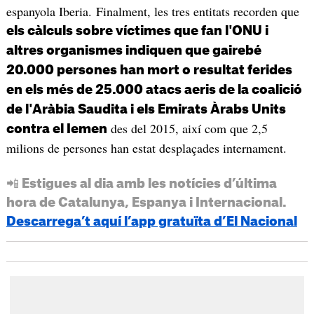
espanyola Iberia. Finalment, les tres entitats recorden que
els càlculs sobre víctimes que fan l'ONU i
altres organismes indiquen que gairebé
20.000 persones han mort o resultat ferides
en els més de 25.000 atacs aeris de la coalició
de l'Aràbia Saudita i els Emirats Àrabs Units
des del 2015, així com que 2,5
contra el Iemen
milions de persones han estat desplaçades internament.
📲 Estigues al dia amb les notícies d’última
hora de Catalunya, Espanya i Internacional.
Descarrega’t aquí l’app gratuïta d’El Nacional