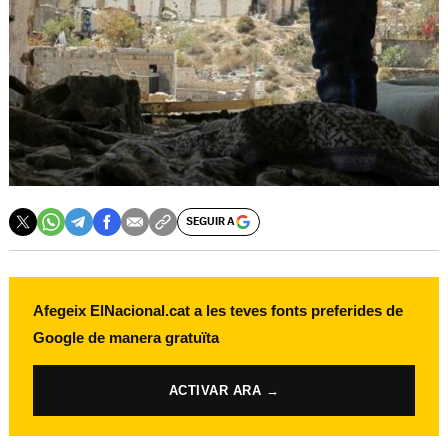
SEGUIR A
Afegeix ElNacional.cat a les teves fonts preferides de
Google de manera gratuïta
ACTIVAR ARA →