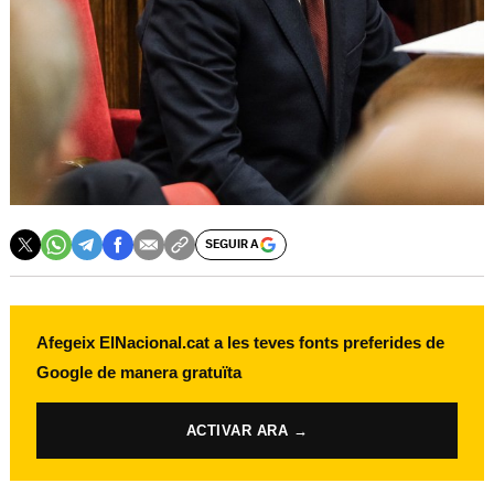
SEGUIR A
Afegeix ElNacional.cat a les teves fonts preferides de
Google de manera gratuïta
ACTIVAR ARA →