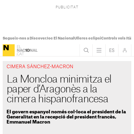
Segueix-nos a Discover
Joc El Nacional
Ulleres eclipsi
Controls vols Itàli
CIMERA SÁNCHEZ-MACRON
La Moncloa minimitza el
paper d’Aragonès a la
cimera hispanofrancesa
El govern espanyol només col·loca el president de la
Generalitat en la recepció del president francès,
Emmanuel Macron