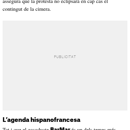
assegura que la protesta no eclipsarà en cap cas el
contingut de la cimera.
L’agenda hispanofrancesa
Tot i que el gasoducte
és un dels temes més
BarMar