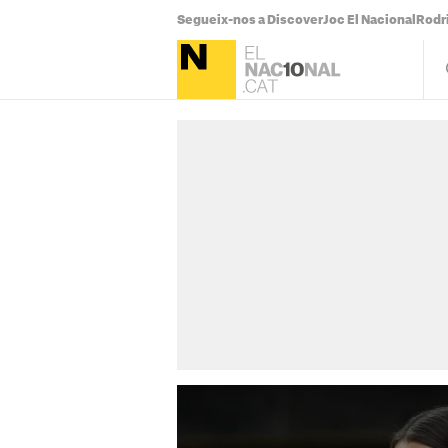
Segueix-nos a Discover
Joc El Nacional
Rodr