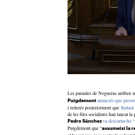
Les paraules de Nogueras arriben 
anunciés que presen
Puigdemont
i reiterés posteriorment que
lluitarà
de les files socialistes han tancat la
va descartar-ho
Pedro Sánchez
Puigdemont que “
assumeixi la re