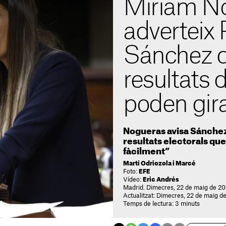
Míriam N
adverteix
Sánchez q
resultats d
poden gira
Nogueras avisa Sánchez
resultats electorals que
fàcilment”
Martí Odriozola i Marcé
Foto:
EFE
Vídeo:
Eric Andrés
Madrid. Dimecres, 22 de maig de 20
Actualitzat: Dimecres, 22 de maig d
Temps de lectura: 3 minuts