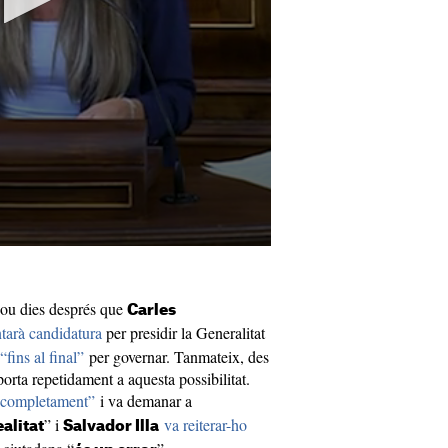
nou dies després que
Carles
tarà candidatura
per presidir la Generalitat
 “fins al final”
per governar. Tanmateix, des
 porta repetidament a aquesta possibilitat.
 “completament”
i va demanar a
” i
va reiterar-ho
alitat
Salvador Illa