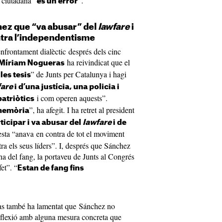
t ciutadana “
”.
és un error
ez que “va abusar” del
lawfare
i
ntra l’independentisme
enfrontament dialèctic després dels cinc
ha reivindicat que el
Míriam Nogueras
” de Junts per Catalunya i hagi
les tesis
fare
i d’una justícia, una policia i
i com operen aquests”.
atriòtics
”, ha afegit. I ha retret al president
 memòria
ticipar i va abusar del
lawfare
i de
sta “anava en contra de tot el moviment
tra els seus líders”. I, després que Sánchez
na del fang, la portaveu de Junts al Congrés
et”. “
Estan de fang fins
ras també ha lamentat que Sánchez no
eflexió amb alguna mesura concreta que