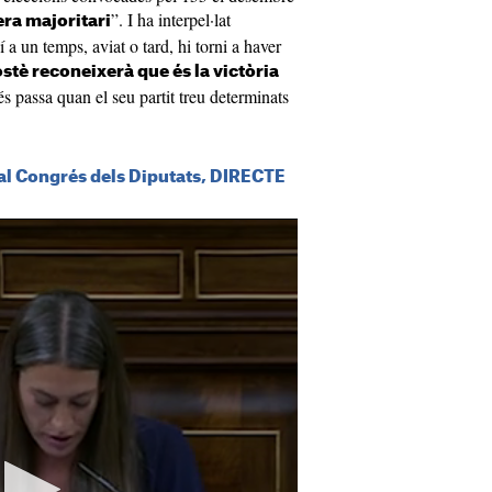
”. I ha interpel·lat
ra majoritari
a un temps, aviat o tard, hi torni a haver
stè reconeixerà que és la victòria
 passa quan el seu partit treu determinats
al Congrés dels Diputats, DIRECTE