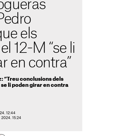
ogueras
 Pedro
ue els
el 12-M “se li
r en contra”
: “Treu conclusions dels
 se li poden girar en contra
24. 12:44
e 2024. 15:24