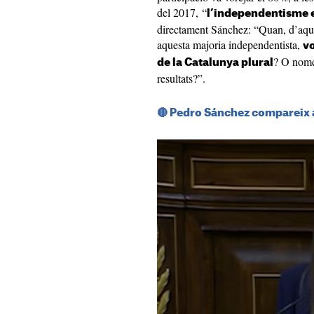
del 2017, “
l’independentisme e
directament Sánchez: “Quan, d’aquí 
aquesta majoria independentista,
vo
? O només
de la Catalunya plural
resultats?”.
🔴 Pedro Sánchez compareix 