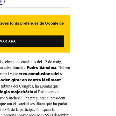
 teves fonts preferides de Google de
IVAR ARA →
les eleccions catalanes del 12 de maig,
 un advertiment a
: “El seu
Pedro Sánchez
vern i vostè
treu conclusions dels
”.
 poden girar en contra fàcilment
a tribuna del Congrés, ha apuntat que
al Parlament de
logia majoritària
yor Sánchez?”, ha preguntat al president
que ara els socialistes diuen que ha parlat
 58% de la participació”, quan la
es eleccions convocades pel 155 el desembre