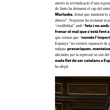
aterrés la reivindicació d’una rege
de Junts ha demanat el cap del minis
, donat que mantenir-lo 
Marlaska
abusos”. Nogueras ha reclamat al p
“credibilitat” amb “
fets i no amb
frenar el mal que s’està fent 
que creuen que “
només l’import
Espanya “no existeix separació de po
mitjans
prevariquen, menteixe
afectades per la repressió ni són del 
mala llet de ser catalans a E
ha afegit.