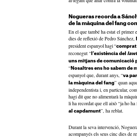
al·legant que anar contra la volunta
Nogueras recorda a Sánch
de la màquina del fang co
En el que també ha estat el primer 
dies de reflexió de Pedro Sánchez,
president espanyol
hagi
“
comprat 
reconegut “
l’existència del
law
uns mitjans de comunicació p
“
Nosaltres ens ho sabem de
espanyol que, durant anys, “
va par
” quan aque
la màquina del fang
independentista i, en particular, con
hagi dit que no alimentarà la màqui
li ha recordat que ell això “ja
ho ha f
”, ha reblat.
al capdamunt
Durant la seva intervenció, Nogue
acompanyés els seus cinc dies de r