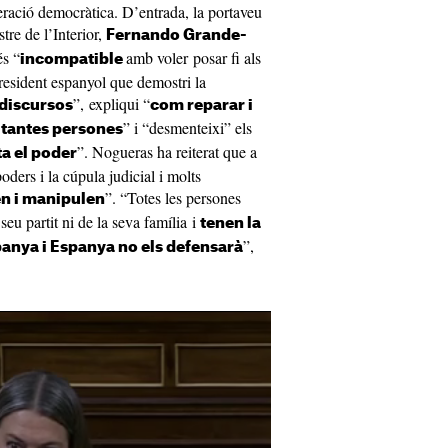
neració democràtica. D’entrada, la portaveu
tre de l’Interior,
Fernando Grande-
és “
amb voler posar fi als
incompatible
resident espanyol que demostri la
”, expliqui “
 discursos
com reparar i
” i “desmenteixi” els
a tantes persones
”. Nogueras ha reiterat que a
a el poder
ders i la cúpula judicial i molts
”. “Totes les persones
n i manipulen
seu partit ni de la seva família i
tenen la
”,
spanya i Espanya no els defensarà