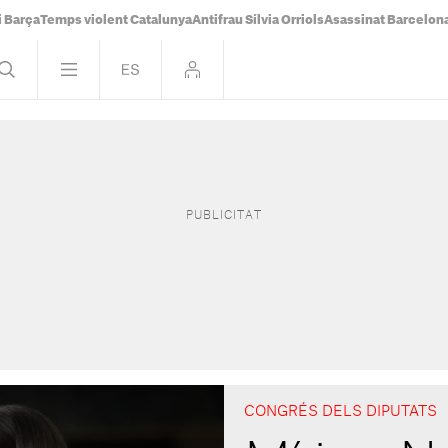
i Barça
Temps violent Catalunya
Antifrau Sílvia Orriols
Asassinat Barcelon
CONGRÉS DELS DIPUTATS