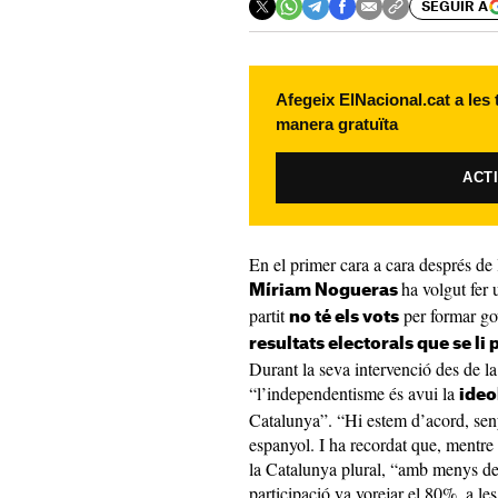
SEGUIR A
Afegeix ElNacional.cat a les
manera gratuïta
ACT
En el primer cara a cara després de 
ha volgut fer
Míriam Nogueras
partit
per formar go
no té els vots
resultats electorals que se li
Durant la seva intervenció des de l
“l’independentisme és avui la
ideo
Catalunya”. “Hi estem d’acord, sen
espanyol. I ha recordat que, mentre 
la Catalunya plural, “amb menys del
participació va vorejar el 80%, a l