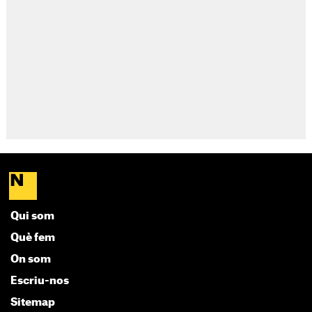
Qui som
Què fem
On som
Escriu-nos
Sitemap