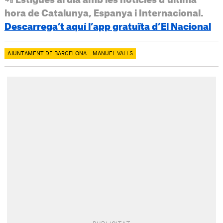
📲 Estigues al dia amb les notícies d’última
hora de Catalunya, Espanya i Internacional.
Descarrega’t aquí l’app gratuïta d’El Nacional
AJUNTAMENT DE BARCELONA
MANUEL VALLS