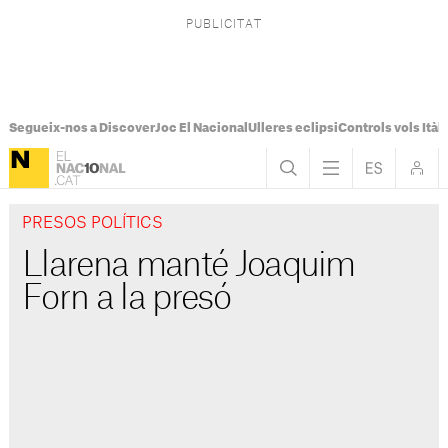
Segueix-nos a Discover
Joc El Nacional
Ulleres eclipsi
Controls vols Itàli
PRESOS POLÍTICS
Llarena manté Joaquim
Forn a la presó